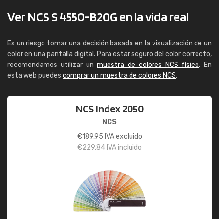
Ver NCS S 4550-B20G en la vida real
Es un riesgo tomar una decisión basada en la visualización de un
color en una pantalla digital. Para estar seguro del color correcto,
recomendamos utilizar un
muestra de colores NCS físico
. En
esta web puedes
comprar un muestra de colores NCS
.
NCS Index 2050
NCS
€
189,95
IVA excluido
€
229,84
IVA incluido