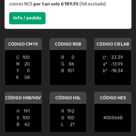
colores NCS
por tan solo €189,95
(IVA excluido).
Info / pedido
CÓDIGO CMYK
CÓDIGO RGB
CÓDIGO CIELAB
C
100
R
0
L*
33.39
M
20
G
86
a*
-13.99
Y
0
B
107
b*
-18.34
K
58
CÓDIGO HSB/HSV
CÓDIGO HSL
CÓDIGO HEX
H
191
H
192
S
100
S
100
#00566B
B
42
L
21