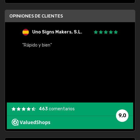
OPINIONES DE CLIENTES
Uno Signs Makers, S.L.
s
"Rápido y bien"
"Buen 
consu
463
comentarios
9,0