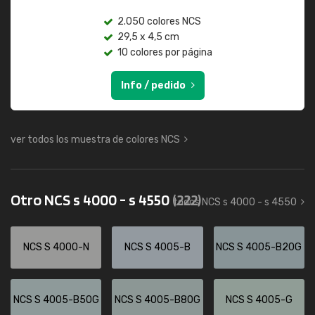
2.050 colores NCS
29,5 x 4,5 cm
10 colores por página
Info / pedido
ver todos los muestra de colores NCS
Otro NCS s 4000 - s 4550
(222)
todos NCS s 4000 - s 4550
NCS S 4000-N
NCS S 4005-B
NCS S 4005-B20G
NCS S 4005-B50G
NCS S 4005-B80G
NCS S 4005-G