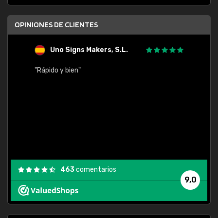
OPINIONES DE CLIENTES
Uno Signs Makers, S.L.
s
"Rápido y bien"
"Buen 
consu
463
comentarios
9,0