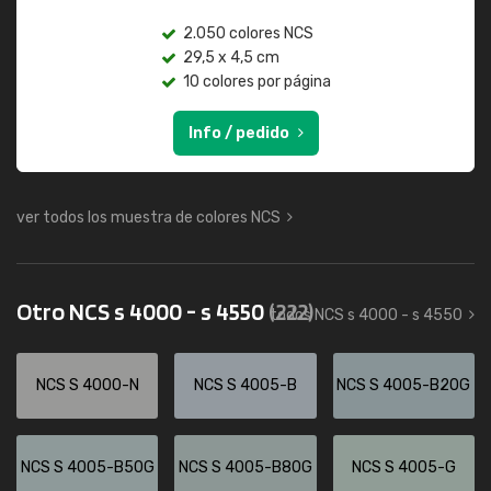
2.050 colores NCS
29,5 x 4,5 cm
10 colores por página
Info / pedido
ver todos los muestra de colores NCS
Otro NCS s 4000 - s 4550
(222)
todos NCS s 4000 - s 4550
NCS S 4000-N
NCS S 4005-B
NCS S 4005-B20G
NCS S 4005-B50G
NCS S 4005-B80G
NCS S 4005-G