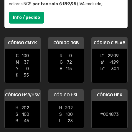
colores NCS
por tan solo €189,95
(IVA excluido).
Info / pedido
CÓDIGO CMYK
CÓDIGO RGB
CÓDIGO CIELAB
C
100
R
0
L*
29.09
M
37
G
72
a*
-1.99
Y
0
B
115
b*
-30.1
K
55
CÓDIGO HSB/HSV
CÓDIGO HSL
CÓDIGO HEX
H
202
H
202
S
100
S
100
#004873
B
45
L
23