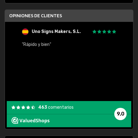
OPINIONES DE CLIENTES
Uno Signs Makers, S.L.
s
"Rápido y bien"
"Buen 
consu
463
comentarios
9,0