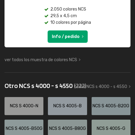
2.050 colores NCS
29,5 x 4,5 cm
10 colores por página
Info / pedido
ver todos los muestra de colores NCS
Otro NCS s 4000 - s 4550
(222)
todos NCS s 4000 - s 4550
NCS S 4000-N
NCS S 4005-B
NCS S 4005-B20G
NCS S 4005-B50G
NCS S 4005-B80G
NCS S 4005-G