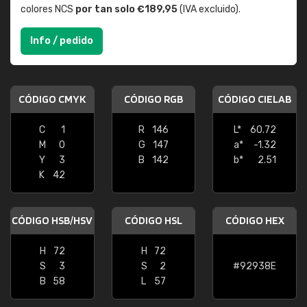
colores NCS
por tan solo €189,95
(IVA excluido).
Info / pedido
CÓDIGO CMYK
CÓDIGO RGB
CÓDIGO CIELAB
C
1
R
146
L*
60.72
M
0
G
147
a*
-1.32
Y
3
B
142
b*
2.51
K
42
CÓDIGO HSB/HSV
CÓDIGO HSL
CÓDIGO HEX
H
72
H
72
S
3
S
2
#92938E
B
58
L
57