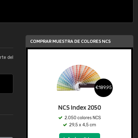
COMPRAR MUESTRA DE COLORES NCS
arte del
€189,95
NCS Index 2050
2.050 colores NCS
29,5 x 4,5 cm