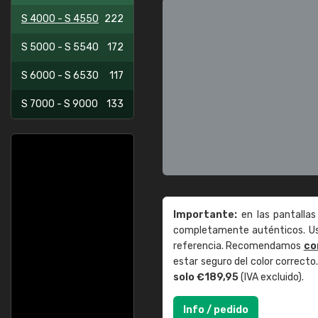
S 4000 - S 4550
222
S 5000 - S 5540
172
S 6000 - S 6530
117
S 7000 - S 9000
133
Importante:
en las pantallas
completamente auténticos. Use
referencia. Recomendamos
co
estar seguro del color correct
solo €189,95
(IVA excluido).
Info / pedido