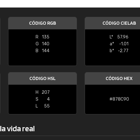
Enrique
"Buen servicio. No obstante No es fá
CÓDIGO RGB
CÓDIGO CIELAB
encontrar/comprar lo que se busca"
R
135
L*
57.96
G
140
a*
-1.01
B
144
b*
-2.77
CÓDIGO HSL
CÓDIGO HEX
H
207
S
4
#878C90
L
55
a vida real