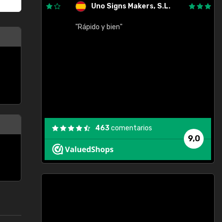
Uno Signs Makers, S.L.
cil
"Rápido y bien"
"
c
463
comentarios
9,0