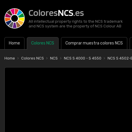
Colores
NCS
.es
All intellectual property rights to the NCS trademark
and NCS system are the property of NCS Colour AB
Home
Colores NCS
Comprar muestra colores NCS
Home
Colores NCS
NCS
NCS S 4000 - S 4550
NCS S 4502-