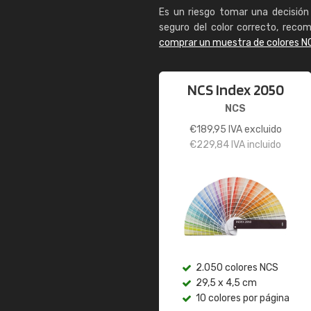
Es un riesgo tomar una decisión 
seguro del color correcto, reco
comprar un muestra de colores N
NCS Index 2050
NCS
€
189,95
IVA excluido
€
229,84
IVA incluido
2.050 colores NCS
29,5 x 4,5 cm
10 colores por página