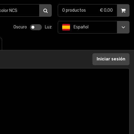
0
productos
€ 0,00
Oscuro
Luz
Español
Iniciar sesión