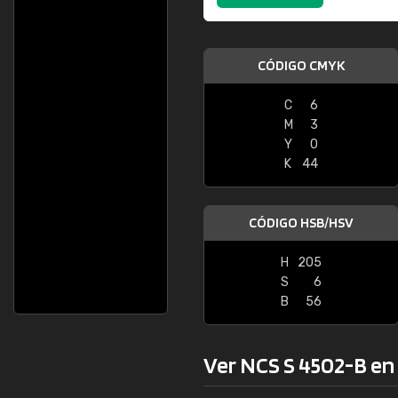
CÓDIGO CMYK
C
6
M
3
Y
0
K
44
CÓDIGO HSB/HSV
H
205
S
6
B
56
Ver NCS S 4502-B en l