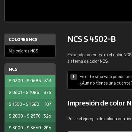
NCS S 4502-B
COLORES NCS
Mis colores NCS
Esta página muestra el color NC
sistema de color
NCS
.
NCS
En este sitio web puede cre
S 0300 - S 0585
313
¿Aún no tienes una cuenta
S 0601 - S 1085
376
Impresión de color 
S 1500 - S 1580
107
S 2000 - S 2570
326
Pulse el ejemplo de color a contin
S 3000 - S 3560
286