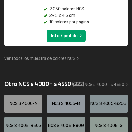
2.050 colores NCS
29,5 x 4,5 cm
10 colores por página
Info / pedido
ver todos los muestra de colores NCS
Otro NCS s 4000 - s 4550
(222)
todos NCS s 4000 - s 4550
NCS S 4000-N
NCS S 4005-B
NCS S 4005-B20G
NCS S 4005-B50G
NCS S 4005-B80G
NCS S 4005-G