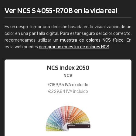
Ver NCS S 4055-R70B en la vida real
Es un riesgo tomar una decisión basada en la visualización de un
color en una pantalla digital. Para estar seguro del color correcto,
recomendamos utilizar un
muestra de colores NCS físico
. En
esta web puedes
comprar un muestra de colores NCS
.
NCS Index 2050
NCS
€
189,95
IVA excluido
€
229,84
IVA incluido