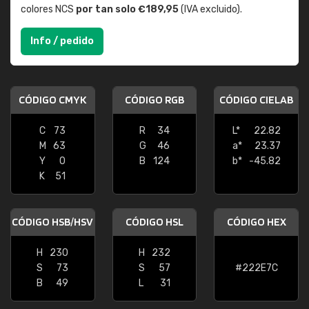
colores NCS
por tan solo €189,95
(IVA excluido).
Info / pedido
CÓDIGO CMYK
CÓDIGO RGB
CÓDIGO CIELAB
C
73
R
34
L*
22.82
M
63
G
46
a*
23.37
Y
0
B
124
b*
-45.82
K
51
CÓDIGO HSB/HSV
CÓDIGO HSL
CÓDIGO HEX
H
230
H
232
S
73
S
57
#222E7C
B
49
L
31