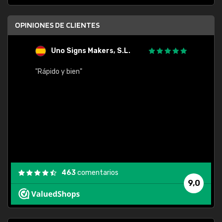
OPINIONES DE CLIENTES
Uno Signs Makers, S.L.
s
"Rápido y bien"
"Buen 
consu
463
comentarios
9,0