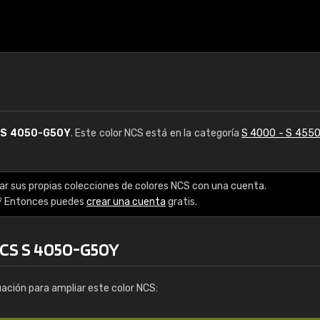
S
S 4050-G50Y
. Este color NCS está en la categoría
S 4000 - S 455
ar sus propias colecciones de colores NCS con una cuenta.
? Entonces puedes
crear una cuenta
gratis.
NCS S 4050-G50Y
uación para ampliar este color NCS: