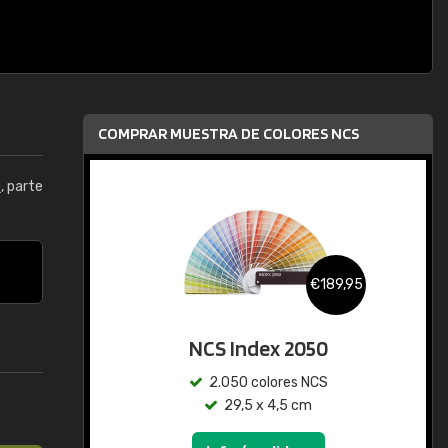
COMPRAR MUESTRA DE COLORES NCS
0
, parte
€189,95
NCS Index 2050
2.050 colores NCS
29,5 x 4,5 cm