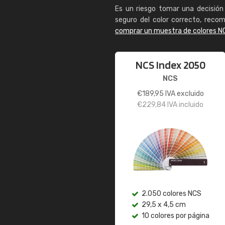
Es un riesgo tomar una decisión 
seguro del color correcto, reco
comprar un muestra de colores N
NCS Index 2050
NCS
€
189,95
IVA excluido
€
229,84
IVA incluido
2.050 colores NCS
29,5 x 4,5 cm
10 colores por página