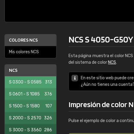
NCS S 4050-G50Y
COLORES NCS
Mis colores NCS
Esta página muestra el color NC
del sistema de color
NCS
.
NCS
En este sitio web puede cre
S 0300 - S 0585
313
¿Aún no tienes una cuenta
S 0601 - S 1085
376
Impresión de color 
S 1500 - S 1580
107
S 2000 - S 2570
326
Pulse el ejemplo de color a contin
S 3000 - S 3560
286