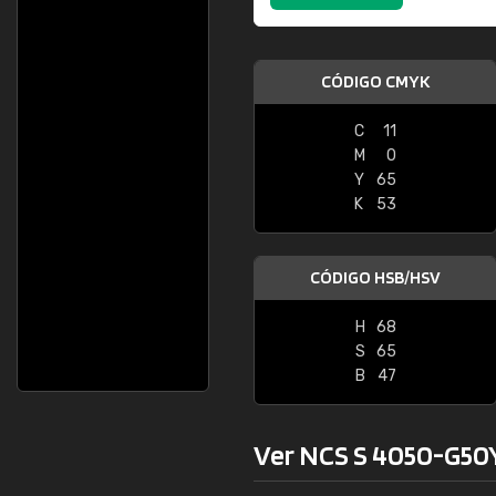
CÓDIGO CMYK
C
11
M
0
Y
65
K
53
CÓDIGO HSB/HSV
H
68
S
65
B
47
Ver NCS S 4050-G50Y 