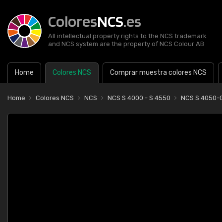
Colores
NCS
.es
All intellectual property rights to the NCS trademark
and NCS system are the property of NCS Colour AB
Home
Colores NCS
Comprar muestra colores NCS
Home
Colores NCS
NCS
NCS S 4000 - S 4550
NCS S 4050-