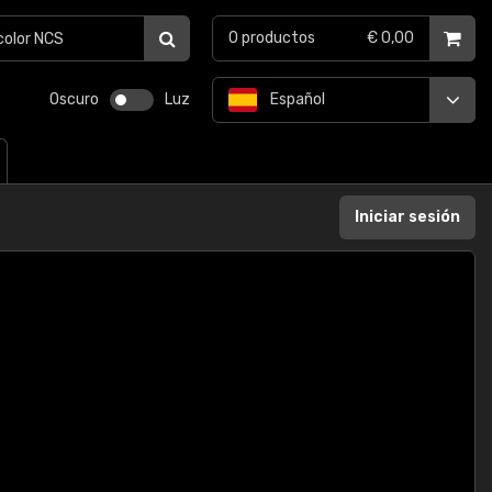
0
productos
€ 0,00
Oscuro
Luz
Español
Iniciar sesión