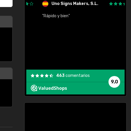
Uno Signs Makers, S.L.
cil
"Rápido y bien"
"
c
463
comentarios
9,0