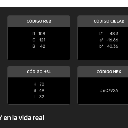
Enrique
"Buen servicio. No obstante No es fá
CÓDIGO RGB
CÓDIGO CIELAB
encontrar/comprar lo que se busca"
R
108
L*
48.3
G
121
a*
-16.66
B
42
b*
40.36
CÓDIGO HSL
CÓDIGO HEX
H
70
S
49
#6C792A
L
32
en la vida real