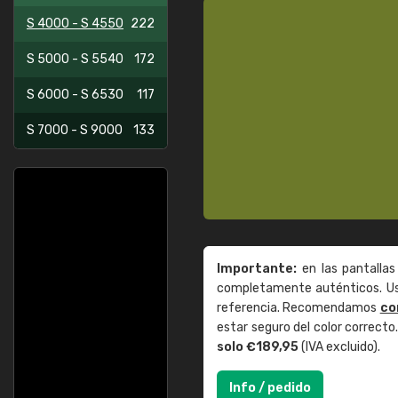
S 4000 - S 4550
222
S 5000 - S 5540
172
S 6000 - S 6530
117
S 7000 - S 9000
133
Importante:
en las pantallas
completamente auténticos. Use
referencia. Recomendamos
co
estar seguro del color correct
solo €189,95
(IVA excluido).
Info / pedido