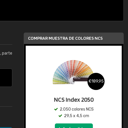
COMPRAR MUESTRA DE COLORES NCS
0
, parte
€189,95
NCS Index 2050
2.050 colores NCS
29,5 x 4,5 cm