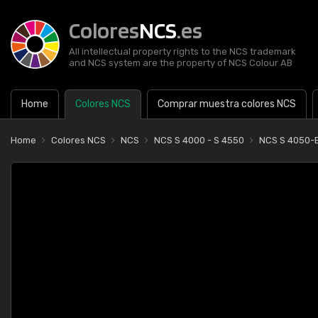
Colores
NCS
.es
All intellectual property rights to the NCS trademark
and NCS system are the property of NCS Colour AB
Home
Colores NCS
Comprar muestra colores NCS
Home
Colores NCS
NCS
NCS S 4000 - S 4550
NCS S 4050-