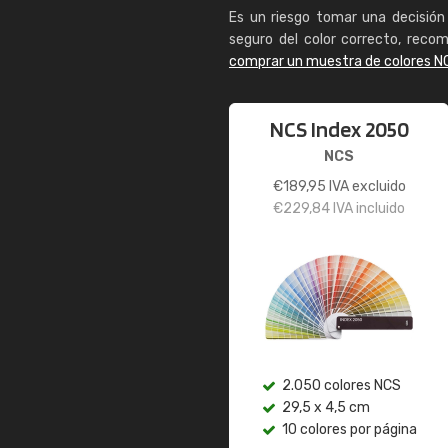
Es un riesgo tomar una decisión 
seguro del color correcto, reco
comprar un muestra de colores N
NCS Index 2050
NCS
€
189,95
IVA excluido
€
229,84
IVA incluido
2.050 colores NCS
29,5 x 4,5 cm
10 colores por página