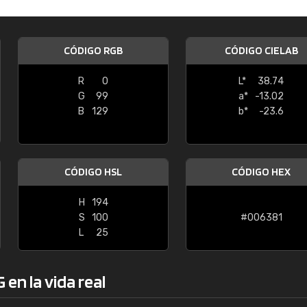
Enrique
"Buen servicio. No obstante No es fá
CÓDIGO RGB
CÓDIGO CIELAB
encontrar/comprar lo que se busca"
R
0
L*
38.74
G
99
a*
-13.02
B
129
b*
-23.6
CÓDIGO HSL
CÓDIGO HEX
H
194
S
100
#006381
L
25
en la vida real