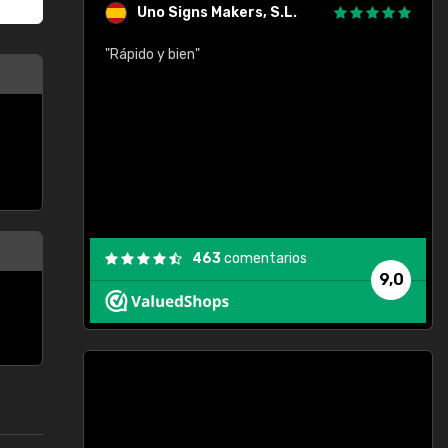
Uno Signs Makers, S.L.
cil
"Rápido y bien"
"
c
463
comentarios
9,0