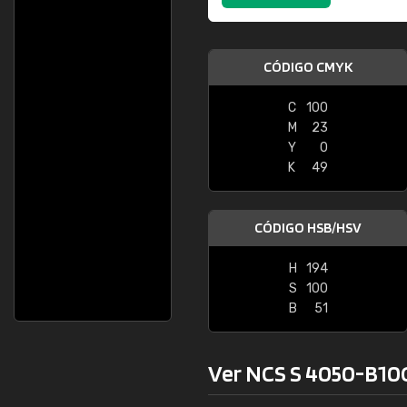
CÓDIGO CMYK
C
100
M
23
Y
0
K
49
CÓDIGO HSB/HSV
H
194
S
100
B
51
Ver NCS S 4050-B10G 