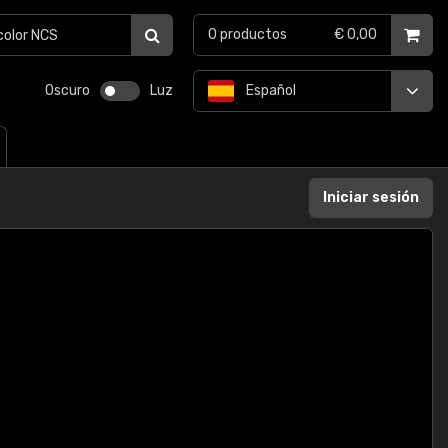
0
productos
€ 0,00
Oscuro
Luz
Español
Iniciar sesión