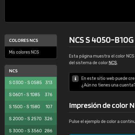
NCS S 4050-B10G
COLORES NCS
Mis colores NCS
Esta página muestra el color NC
del sistema de color
NCS
.
NCS
En este sitio web puede cre
S 0300 - S 0585
313
¿Aún no tienes una cuenta
S 0601 - S 1085
376
Impresión de color 
S 1500 - S 1580
107
S 2000 - S 2570
326
Pulse el ejemplo de color a contin
S 3000 - S 3560
286