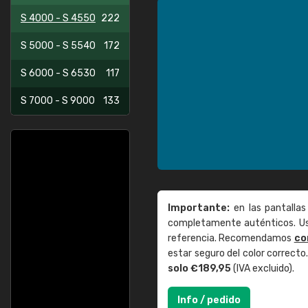
S 4000 - S 4550
222
S 5000 - S 5540
172
S 6000 - S 6530
117
S 7000 - S 9000
133
Importante:
en las pantallas
completamente auténticos. Use
referencia. Recomendamos
co
estar seguro del color correct
solo €189,95
(IVA excluido).
Info / pedido