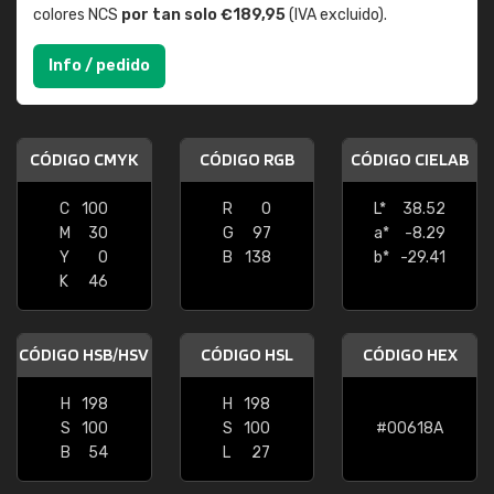
colores NCS
por tan solo €189,95
(IVA excluido).
Info / pedido
CÓDIGO CMYK
CÓDIGO RGB
CÓDIGO CIELAB
C
100
R
0
L*
38.52
M
30
G
97
a*
-8.29
Y
0
B
138
b*
-29.41
K
46
CÓDIGO HSB/HSV
CÓDIGO HSL
CÓDIGO HEX
H
198
H
198
S
100
S
100
#00618A
B
54
L
27