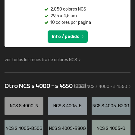
2.050 colores NCS
29,5 x 4,5 cm
10 colores por página
Info / pedido
ver todos los muestra de colores NCS
Otro NCS s 4000 - s 4550
(222)
todos NCS s 4000 - s 4550
NCS S 4000-N
NCS S 4005-B
NCS S 4005-B20G
NCS S 4005-B50G
NCS S 4005-B80G
NCS S 4005-G