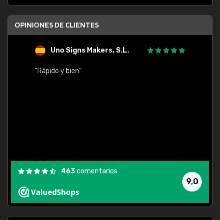
OPINIONES DE CLIENTES
Uno Signs Makers, S.L.
s
"Rápido y bien"
"Buen 
consu
463
comentarios
9,0