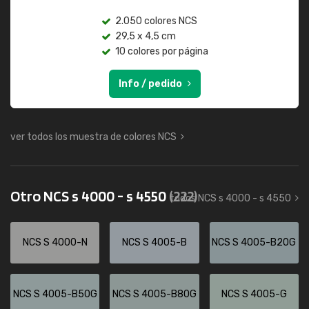
2.050 colores NCS
29,5 x 4,5 cm
10 colores por página
Info / pedido
ver todos los muestra de colores NCS
Otro NCS s 4000 - s 4550
(222)
todos NCS s 4000 - s 4550
NCS S 4000-N
NCS S 4005-B
NCS S 4005-B20G
NCS S 4005-B50G
NCS S 4005-B80G
NCS S 4005-G