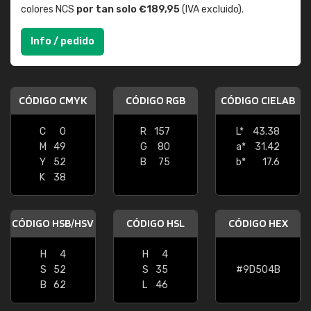
colores NCS
por tan solo €189,95
(IVA excluido).
Info / pedido
CÓDIGO CMYK
CÓDIGO RGB
CÓDIGO CIELAB
C
0
R
157
L*
43.38
M
49
G
80
a*
31.42
Y
52
B
75
b*
17.6
K
38
CÓDIGO HSB/HSV
CÓDIGO HSL
CÓDIGO HEX
H
4
H
4
S
52
S
35
#9D504B
B
62
L
46