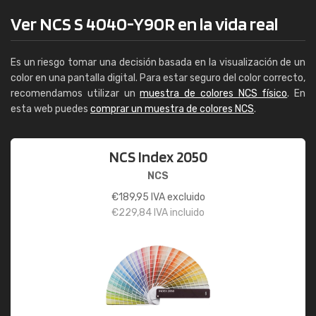
Ver NCS S 4040-Y90R en la vida real
Es un riesgo tomar una decisión basada en la visualización de un
color en una pantalla digital. Para estar seguro del color correcto,
recomendamos utilizar un
muestra de colores NCS físico
. En
esta web puedes
comprar un muestra de colores NCS
.
NCS Index 2050
NCS
€
189,95
IVA excluido
€
229,84
IVA incluido