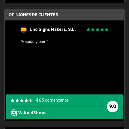
OPINIONES DE CLIENTES
Uno Signs Makers, S.L.
s
"Rápido y bien"
"Buen 
consu
463
comentarios
9,0