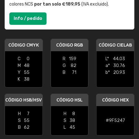
colores NCS
por tan solo €189,95
(IVA excluido).
Info / pedido
CÓDIGO CMYK
CÓDIGO RGB
CÓDIGO CIELAB
C
0
R
159
L*
44.03
M
48
G
82
a*
30.76
Y
55
B
71
b*
20.93
K
38
CÓDIGO HSB/HSV
CÓDIGO HSL
CÓDIGO HEX
H
7
H
8
S
55
S
38
#9F5247
B
62
L
45