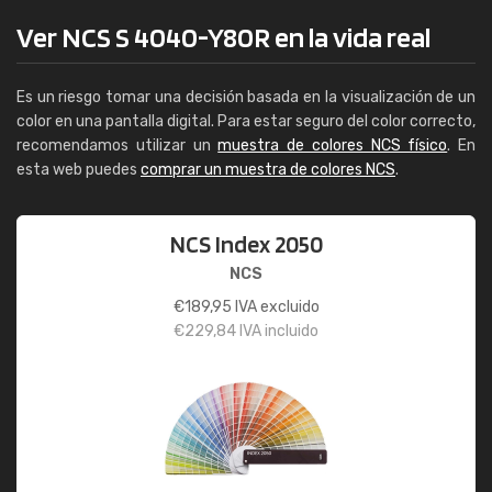
Ver NCS S 4040-Y80R en la vida real
Es un riesgo tomar una decisión basada en la visualización de un
color en una pantalla digital. Para estar seguro del color correcto,
recomendamos utilizar un
muestra de colores NCS físico
. En
esta web puedes
comprar un muestra de colores NCS
.
NCS Index 2050
NCS
€
189,95
IVA excluido
€
229,84
IVA incluido