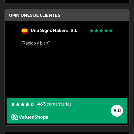
OPINIONES DE CLIENTES
Uno Signs Makers, S.L.
s
"Rápido y bien"
"Buen 
consu
463
comentarios
9,0