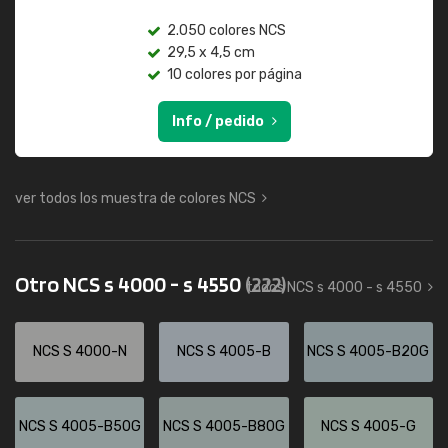
2.050 colores NCS
29,5 x 4,5 cm
10 colores por página
Info / pedido
ver todos los muestra de colores NCS
Otro NCS s 4000 - s 4550
(222)
todos NCS s 4000 - s 4550
NCS S 4000-N
NCS S 4005-B
NCS S 4005-B20G
NCS S 4005-B50G
NCS S 4005-B80G
NCS S 4005-G