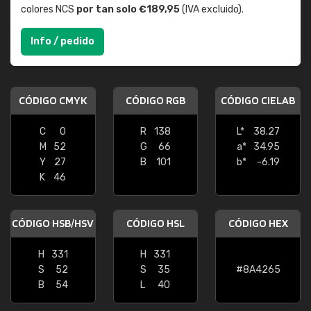
colores NCS
por tan solo €189,95
(IVA excluido).
Info / pedido
CÓDIGO CMYK
CÓDIGO RGB
CÓDIGO CIELAB
C
0
R
138
L*
38.27
M
52
G
66
a*
34.95
Y
27
B
101
b*
-6.19
K
46
CÓDIGO HSB/HSV
CÓDIGO HSL
CÓDIGO HEX
H
331
H
331
S
52
S
35
#8A4265
B
54
L
40