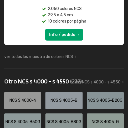
2.050 colores NCS
29,5 x 4,5 cm
10 colores por página
Info / pedido
ver todos los muestra de colores NCS
Otro NCS s 4000 - s 4550
(222)
todos NCS s 4000 - s 4550
NCS S 4000-N
NCS S 4005-B
NCS S 4005-B20G
NCS S 4005-B50G
NCS S 4005-B80G
NCS S 4005-G