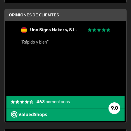
OPINIONES DE CLIENTES
Uno Signs Makers, S.L.
s
"Rápido y bien"
"Buen 
consu
463
comentarios
9,0