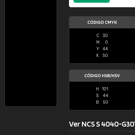
CÓDIGO CMYK
C
30
M
0
Y
44
K
50
CÓDIGO HSB/HSV
H
101
S
44
B
50
Ver NCS S 4040-G30Y 