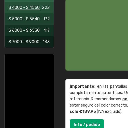
S 4000 - S 4550
222
S 5000 - S 5540
172
S 6000 - S 6530
117
S 7000 - S 9000
133
Importante:
en las pantallas
completamente auténticos. Use
referencia. Recomendamos
co
estar seguro del color correct
solo €189,95
(IVA excluido).
Info / pedido