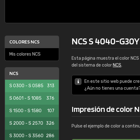
NCS S 4040-G30Y
COLORES NCS
Mis colores NCS
Esta página muestra el color NC
del sistema de color
NCS
.
NCS
En este sitio web puede cre
S 0300 - S 0585
313
¿Aún no tienes una cuenta
S 0601 - S 1085
376
Impresión de color 
S 1500 - S 1580
107
S 2000 - S 2570
326
Pulse el ejemplo de color a contin
S 3000 - S 3560
286