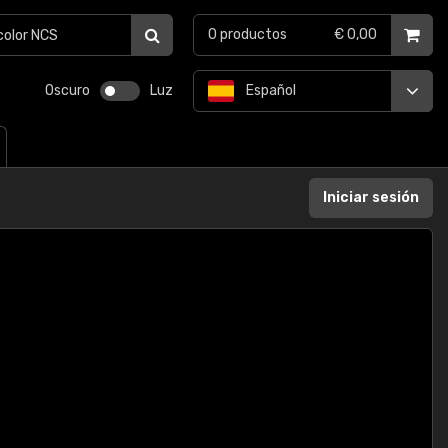
0
productos
€ 0,00
Oscuro
Luz
Español
Iniciar sesión