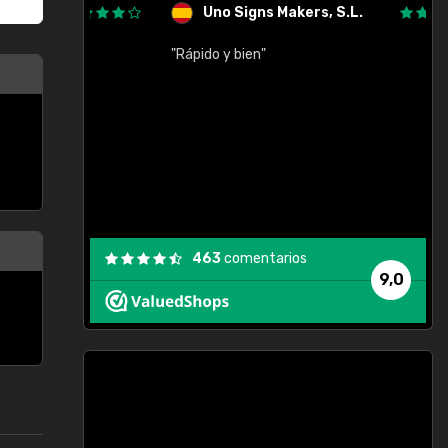
Uno Signs Makers, S.L.
cil
"Rápido y bien"
"
c
463
comentarios
9,0