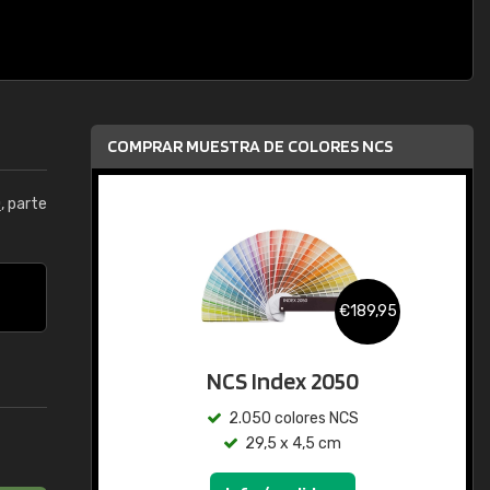
COMPRAR MUESTRA DE COLORES NCS
0
, parte
€189,95
NCS Index 2050
2.050 colores NCS
29,5 x 4,5 cm