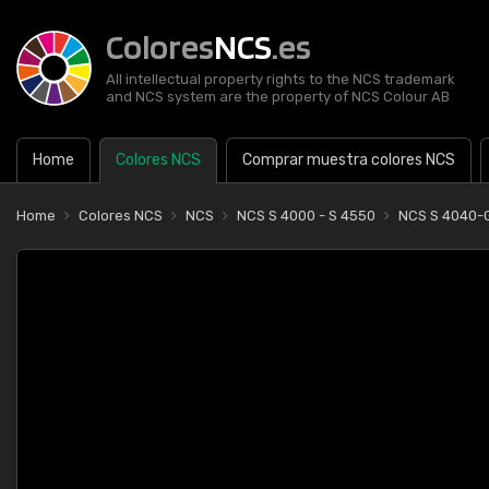
Colores
NCS
.es
All intellectual property rights to the NCS trademark
and NCS system are the property of NCS Colour AB
Home
Colores NCS
Comprar muestra colores NCS
Home
Colores NCS
NCS
NCS S 4000 - S 4550
NCS S 4040-