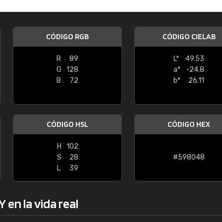
Enrique
"Buen servicio. No obstante No es fá
CÓDIGO RGB
CÓDIGO CIELAB
encontrar/comprar lo que se busca"
R
89
L*
49.53
G
128
a*
-24.8
B
72
b*
26.11
CÓDIGO HSL
CÓDIGO HEX
H
102
S
28
#598048
L
39
en la vida real