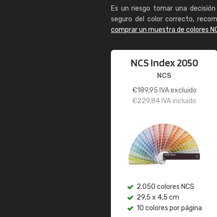
Es un riesgo tomar una decisión 
seguro del color correcto, reco
comprar un muestra de colores N
NCS Index 2050
NCS
€
189,95
IVA excluido
€
229,84
IVA incluido
2.050 colores NCS
29,5 x 4,5 cm
10 colores por página