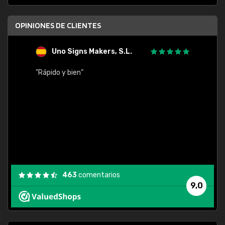
OPINIONES DE CLIENTES
Uno Signs Makers, S.L.
s
"Rápido y bien"
"Buen 
consu
463
comentarios
9,0