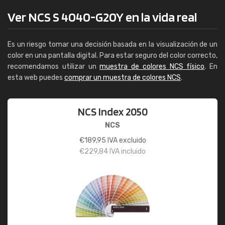
Ver NCS S 4040-G20Y en la vida real
Es un riesgo tomar una decisión basada en la visualización de un
color en una pantalla digital. Para estar seguro del color correcto,
recomendamos utilizar un
muestra de colores NCS físico
. En
esta web puedes
comprar un muestra de colores NCS
.
NCS Index 2050
NCS
€
189,95
IVA excluido
€
229,84
IVA incluido