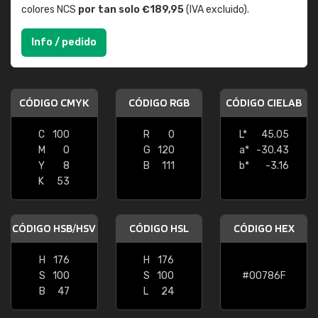
colores NCS
por tan solo €189,95
(IVA excluido).
Info / pedido
CÓDIGO CMYK
CÓDIGO RGB
CÓDIGO CIELAB
C
100
R
0
L*
45.05
M
0
G
120
a*
-30.43
Y
8
B
111
b*
-3.16
K
53
CÓDIGO HSB/HSV
CÓDIGO HSL
CÓDIGO HEX
H
176
H
176
S
100
S
100
#00786F
B
47
L
24