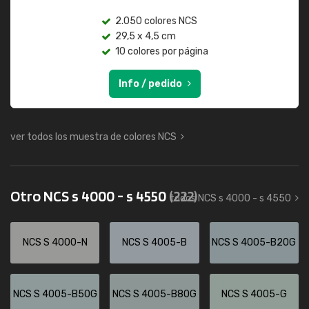
2.050 colores NCS
29,5 x 4,5 cm
10 colores por página
Info / pedido
ver todos los muestra de colores NCS
Otro NCS s 4000 - s 4550
(222)
todos NCS s 4000 - s 4550
NCS S 4000-N
NCS S 4005-B
NCS S 4005-B20G
NCS S 4005-B50G
NCS S 4005-B80G
NCS S 4005-G