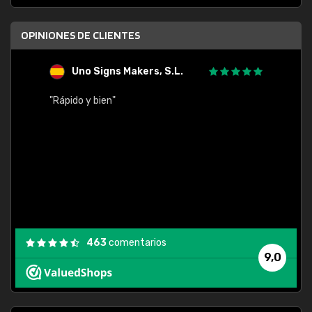
OPINIONES DE CLIENTES
Uno Signs Makers, S.L.
s
"Rápido y bien"
"Buen 
consu
463
comentarios
9,0