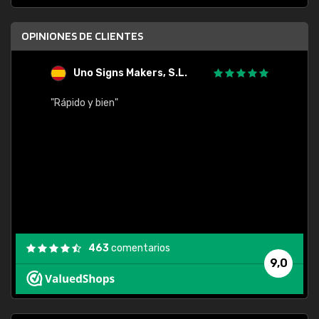
OPINIONES DE CLIENTES
Uno Signs Makers, S.L.
s
"Rápido y bien"
"Buen 
consu
463
comentarios
9,0