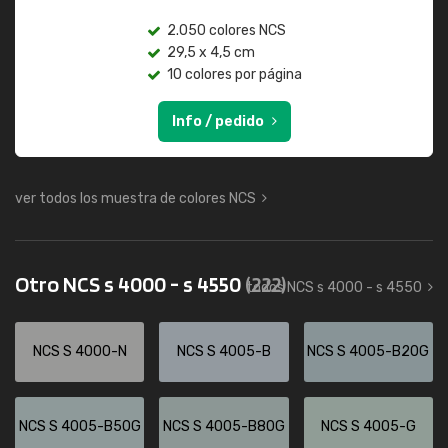
2.050 colores NCS
29,5 x 4,5 cm
10 colores por página
Info / pedido
ver todos los muestra de colores NCS
Otro NCS s 4000 - s 4550
(222)
todos NCS s 4000 - s 4550
NCS S 4000-N
NCS S 4005-B
NCS S 4005-B20G
NCS S 4005-B50G
NCS S 4005-B80G
NCS S 4005-G