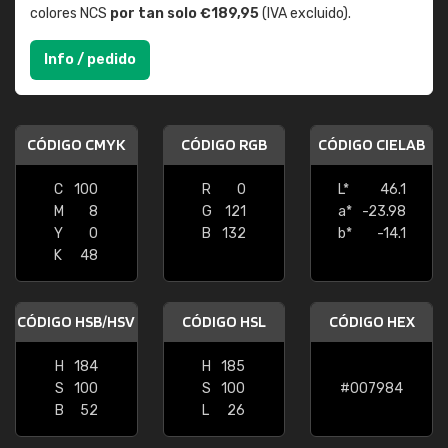
colores NCS
por tan solo €189,95
(IVA excluido).
Info / pedido
CÓDIGO CMYK
CÓDIGO RGB
CÓDIGO CIELAB
C
100
R
0
L*
46.1
M
8
G
121
a*
-23.98
Y
0
B
132
b*
-14.1
K
48
CÓDIGO HSB/HSV
CÓDIGO HSL
CÓDIGO HEX
H
184
H
185
S
100
S
100
#007984
B
52
L
26