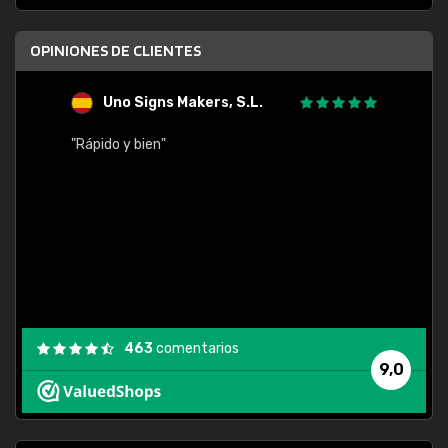
OPINIONES DE CLIENTES
Uno Signs Makers, S.L.
s
"Rápido y bien"
"Buen 
consu
463
comentarios
9,0