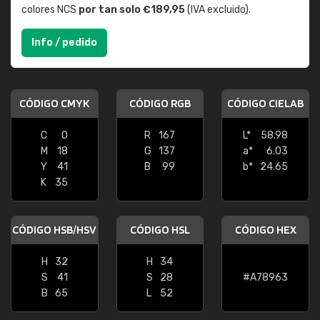
colores NCS
por tan solo €189,95
(IVA excluido).
Info / pedido
CÓDIGO CMYK
CÓDIGO RGB
CÓDIGO CIELAB
C
0
R
167
L*
58.98
M
18
G
137
a*
6.03
Y
41
B
99
b*
24.65
K
35
CÓDIGO HSB/HSV
CÓDIGO HSL
CÓDIGO HEX
H
32
H
34
S
41
S
28
#A78963
B
65
L
52