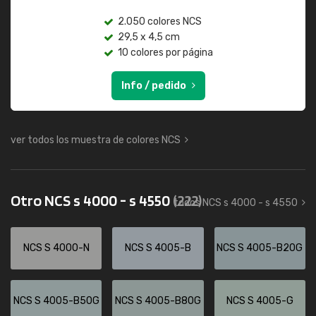
2.050 colores NCS
29,5 x 4,5 cm
10 colores por página
Info / pedido
ver todos los muestra de colores NCS
Otro NCS s 4000 - s 4550
(222)
todos NCS s 4000 - s 4550
NCS S 4000-N
NCS S 4005-B
NCS S 4005-B20G
NCS S 4005-B50G
NCS S 4005-B80G
NCS S 4005-G