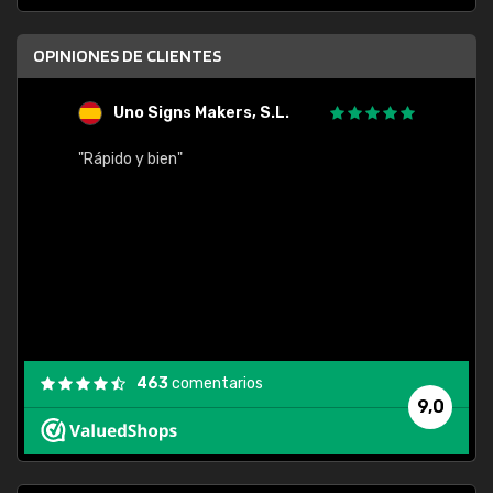
OPINIONES DE CLIENTES
Uno Signs Makers, S.L.
s
"Rápido y bien"
"Buen 
consu
463
comentarios
9,0