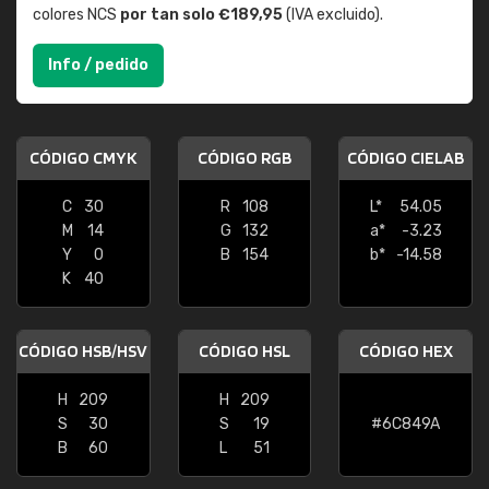
colores NCS
por tan solo €189,95
(IVA excluido).
Info / pedido
CÓDIGO CMYK
CÓDIGO RGB
CÓDIGO CIELAB
C
30
R
108
L*
54.05
M
14
G
132
a*
-3.23
Y
0
B
154
b*
-14.58
K
40
CÓDIGO HSB/HSV
CÓDIGO HSL
CÓDIGO HEX
H
209
H
209
S
30
S
19
#6C849A
B
60
L
51