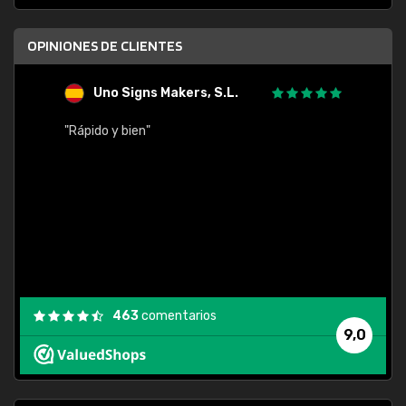
OPINIONES DE CLIENTES
Uno Signs Makers, S.L.
s
"Rápido y bien"
"Buen 
consu
463
comentarios
9,0