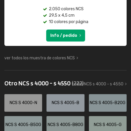
2.050 colores NCS
29,5 x 4,5 cm
10 colores por página
Info / pedido
ver todos los muestra de colores NCS
Otro NCS s 4000 - s 4550
(222)
todos NCS s 4000 - s 4550
NCS S 4000-N
NCS S 4005-B
NCS S 4005-B20G
NCS S 4005-B50G
NCS S 4005-B80G
NCS S 4005-G