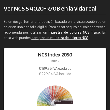
Ver NCS S 4020-R70B en la vida real
Es un riesgo tomar una decisión basada en la visualización de un
color en una pantalla digital. Para estar seguro del color correcto,
recomendamos utilizar un
muestra de colores NCS físico
. En
esta web puedes
comprar un muestra de colores NCS
.
NCS Index 2050
NCS
€
189,95
IVA excluido
€
229,84
IVA incluido