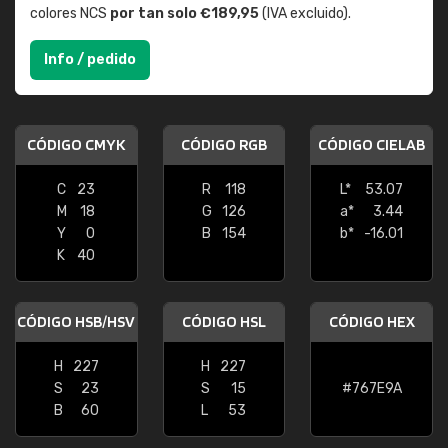
colores NCS
por tan solo €189,95
(IVA excluido).
Info / pedido
CÓDIGO CMYK
CÓDIGO RGB
CÓDIGO CIELAB
C
23
R
118
L*
53.07
M
18
G
126
a*
3.44
Y
0
B
154
b*
-16.01
K
40
CÓDIGO HSB/HSV
CÓDIGO HSL
CÓDIGO HEX
H
227
H
227
S
23
S
15
#767E9A
B
60
L
53