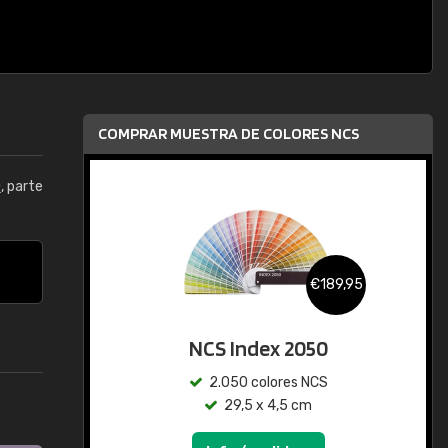
COMPRAR MUESTRA DE COLORES NCS
0
, parte
€189,95
NCS Index 2050
2.050 colores NCS
29,5 x 4,5 cm