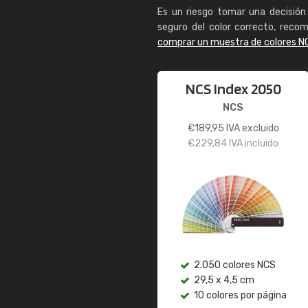
Es un riesgo tomar una decisión 
seguro del color correcto, reco
comprar un muestra de colores N
NCS Index 2050
NCS
€
189,95
IVA excluido
€
229,84
IVA incluido
2.050 colores NCS
29,5 x 4,5 cm
10 colores por página