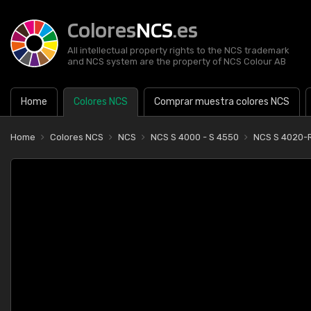
Colores
NCS
.es
All intellectual property rights to the NCS trademark
and NCS system are the property of NCS Colour AB
Home
Colores NCS
Comprar muestra colores NCS
Home
Colores NCS
NCS
NCS S 4000 - S 4550
NCS S 4020-