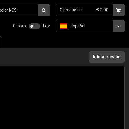
0
productos
€ 0,00
Oscuro
Luz
Español
Iniciar sesión