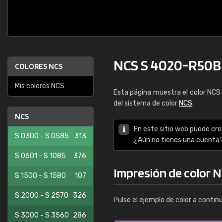
NCS S 4020-R50B
COLORES NCS
Mis colores NCS
Esta página muestra el color NC
del sistema de color
NCS
.
NCS
En este sitio web puede cre
S 0300 - S 0585
313
¿Aún no tienes una cuenta
S 0601 - S 1085
376
Impresión de color 
S 1500 - S 1580
107
S 2000 - S 2570
326
Pulse el ejemplo de color a contin
S 3000 - S 3560
286