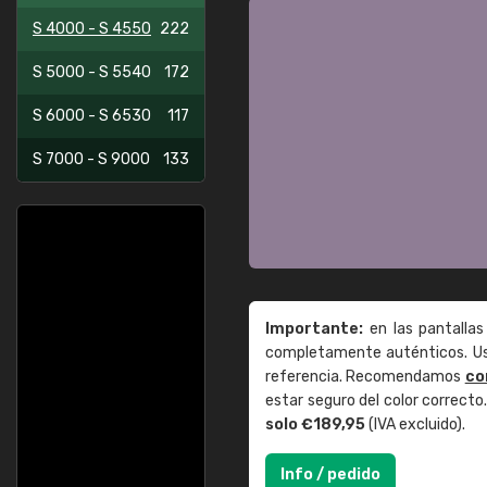
S 4000 - S 4550
222
S 5000 - S 5540
172
S 6000 - S 6530
117
S 7000 - S 9000
133
Importante:
en las pantallas
completamente auténticos. Use
referencia. Recomendamos
co
estar seguro del color correct
solo €189,95
(IVA excluido).
Info / pedido