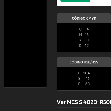
CÓDIGO CMYK
C
4
M
16
Y
0
K
42
CÓDIGO HSB/HSV
H
284
S
16
B
58
Ver NCS S 4020-R50B 