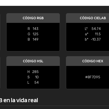
Enrique
"Buen servicio. No obstante No es fá
CÓDIGO RGB
CÓDIGO CIELAB
encontrar/comprar lo que se busca"
R
143
L*
54.74
G
125
a*
11.5
B
149
b*
-10.37
CÓDIGO HSL
CÓDIGO HEX
H
285
S
10
#8F7D95
L
54
en la vida real