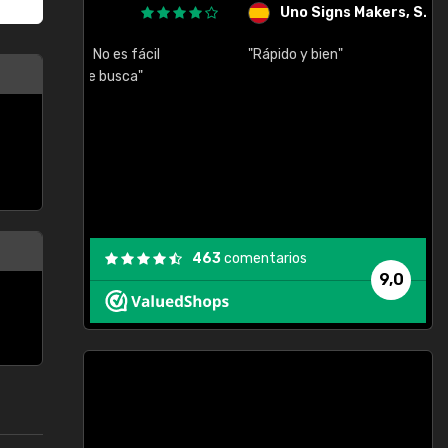
Uno Signs Makers, S.L.
cil
"Rápido y bien"
"
c
463
comentarios
9,0