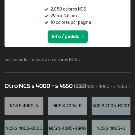
2.050 colores NCS
29,5 x 4,5 cm
10 colores por página
Info / pedido
ver todos los muestra de colores NCS
Otro NCS s 4000 - s 4550
(222)
todos NCS s 4000 - s 4550
NCS S 4000-N
NCS S 4005-B
NCS S 4005-B20G
NCS S 4005-B50G
NCS S 4005-B80G
NCS S 4005-G