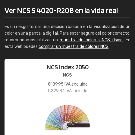
Ver NCS S 4020-R20B en la vida real
Es un riesgo tomar una decisión basada en la visualización de un
color en una pantalla digital. Para estar seguro del color correcto,
recomendamos utilizar un
muestra de colores NCS físico
. En
esta web puedes
comprar un muestra de colores NCS
.
NCS Index 2050
NCS
€
189,95
IVA excluido
€
229,84
IVA incluido