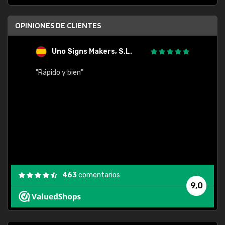
OPINIONES DE CLIENTES
Uno Signs Makers, S.L.
s
"Rápido y bien"
"Buen 
consu
463
comentarios
9,0