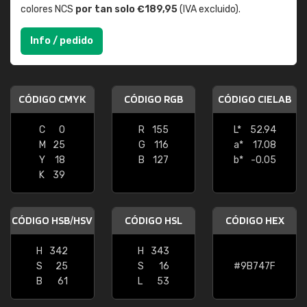
colores NCS
por tan solo €189,95
(IVA excluido).
Info / pedido
CÓDIGO CMYK
CÓDIGO RGB
CÓDIGO CIELAB
C
0
R
155
L*
52.94
M
25
G
116
a*
17.08
Y
18
B
127
b*
-0.05
K
39
CÓDIGO HSB/HSV
CÓDIGO HSL
CÓDIGO HEX
H
342
H
343
S
25
S
16
#9B747F
B
61
L
53