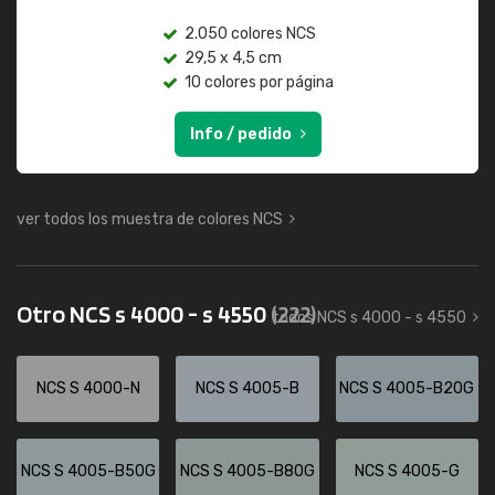
2.050 colores NCS
29,5 x 4,5 cm
10 colores por página
Info / pedido
ver todos los muestra de colores NCS
Otro NCS s 4000 - s 4550
(222)
todos NCS s 4000 - s 4550
NCS S 4000-N
NCS S 4005-B
NCS S 4005-B20G
NCS S 4005-B50G
NCS S 4005-B80G
NCS S 4005-G