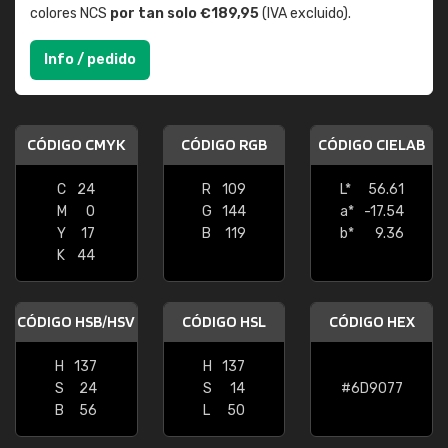
colores NCS
por tan solo €189,95
(IVA excluido).
Info / pedido
CÓDIGO CMYK
CÓDIGO RGB
CÓDIGO CIELAB
C
24
R
109
L*
56.61
M
0
G
144
a*
-17.54
Y
17
B
119
b*
9.36
K
44
CÓDIGO HSB/HSV
CÓDIGO HSL
CÓDIGO HEX
H
137
H
137
S
24
S
14
#6D9077
B
56
L
50