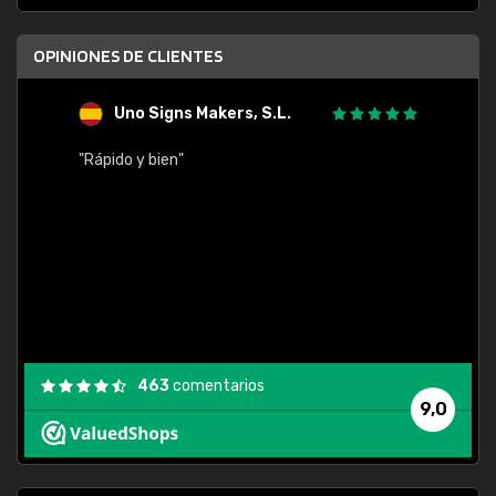
OPINIONES DE CLIENTES
Uno Signs Makers, S.L.
s
"Rápido y bien"
"Buen 
consu
463
comentarios
9,0