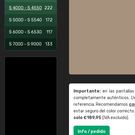
S 4000 - S 4550
222
S 5000 - S 5540
172
S 6000 - S 6530
117
S 7000 - S 9000
133
Importante:
en las pantallas
completamente auténticos. Use
referencia. Recomendamos
co
estar seguro del color correct
solo €189,95
(IVA excluido).
Info / pedido