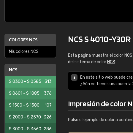
NCS S 4010-Y30R
COLORES NCS
Mis colores NCS
Esta página muestra el color NC
del sistema de color
NCS
.
NCS
En este sitio web puede cre
S 0300 - S 0585
313
¿Aún no tienes una cuenta
S 0601 - S 1085
376
Impresión de color 
S 1500 - S 1580
107
S 2000 - S 2570
326
Pulse el ejemplo de color a contin
S 3000 - S 3560
286