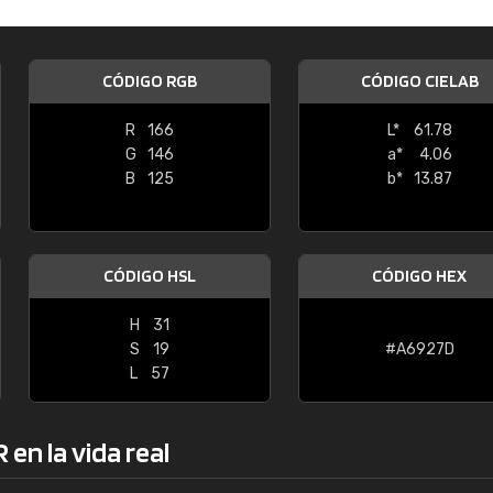
Enrique
"Buen servicio. No obstante No es fá
CÓDIGO RGB
CÓDIGO CIELAB
encontrar/comprar lo que se busca"
R
166
L*
61.78
G
146
a*
4.06
B
125
b*
13.87
CÓDIGO HSL
CÓDIGO HEX
H
31
S
19
#A6927D
L
57
en la vida real