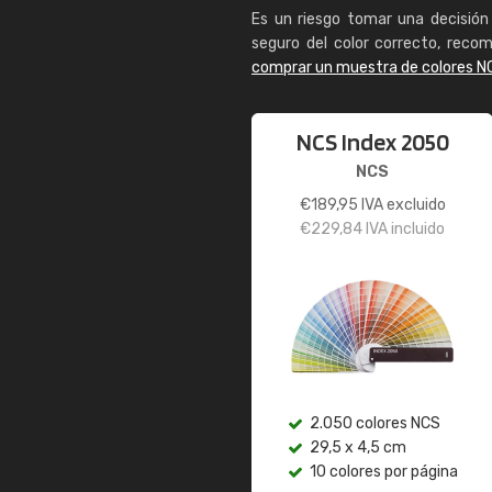
Es un riesgo tomar una decisión 
seguro del color correcto, reco
comprar un muestra de colores N
NCS Index 2050
NCS
€
189,95
IVA excluido
€
229,84
IVA incluido
2.050 colores NCS
29,5 x 4,5 cm
10 colores por página