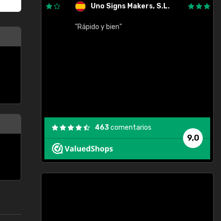
Uno Signs Makers, S.L.
cil
"Rápido y bien"
"
c
463
comentarios
9,0