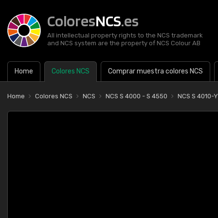
Colores
NCS
.es
All intellectual property rights to the NCS trademark
and NCS system are the property of NCS Colour AB
Home
Colores NCS
Comprar muestra colores NCS
Home
Colores NCS
NCS
NCS S 4000 - S 4550
NCS S 4010-