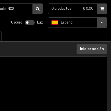
0
productos
€ 0,00
Oscuro
Luz
Español
Iniciar sesión