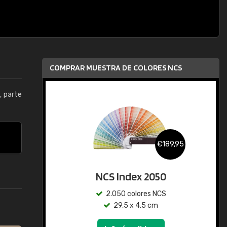
COMPRAR MUESTRA DE COLORES NCS
0
, parte
€189,95
NCS Index 2050
2.050 colores NCS
29,5 x 4,5 cm