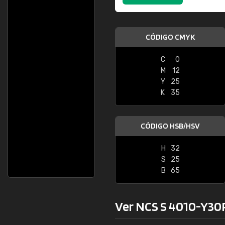
CÓDIGO CMYK
C
0
M
12
Y
25
K
35
CÓDIGO HSB/HSV
H
32
S
25
B
65
Ver NCS S 4010-Y30R 