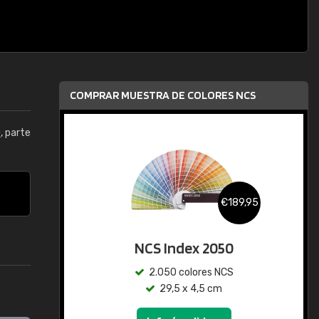
COMPRAR MUESTRA DE COLORES NCS
0
, parte
€189,95
NCS Index 2050
2.050 colores NCS
29,5 x 4,5 cm