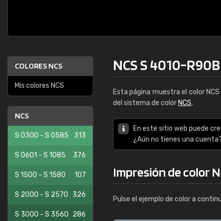
NCS S 4010-R90B
COLORES NCS
Mis colores NCS
Esta página muestra el color NC
del sistema de color
NCS
.
NCS
En este sitio web puede cre
S 0300 - S 0585
313
¿Aún no tienes una cuenta
S 0601 - S 1085
376
Impresión de color 
S 1500 - S 1580
107
S 2000 - S 2570
326
Pulse el ejemplo de color a contin
S 3000 - S 3560
286