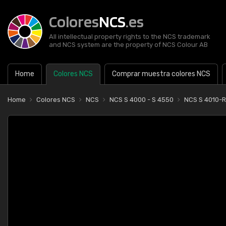
Colores
NCS
.es
All intellectual property rights to the NCS trademark
and NCS system are the property of NCS Colour AB
Home
Colores NCS
Comprar muestra colores NCS
Home
Colores NCS
NCS
NCS S 4000 - S 4550
NCS S 4010-