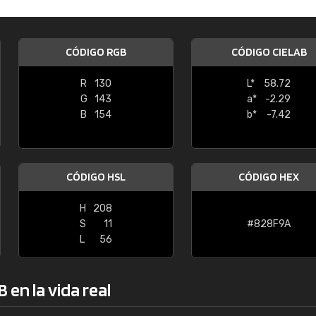
Enrique
"Buen servicio. No obstante No es fá
CÓDIGO RGB
CÓDIGO CIELAB
encontrar/comprar lo que se busca"
R
130
L*
58.72
G
143
a*
-2.29
B
154
b*
-7.42
CÓDIGO HSL
CÓDIGO HEX
H
208
S
11
#828F9A
L
56
en la vida real