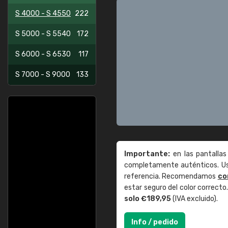
S 4000 - S 4550
222
S 5000 - S 5540
172
S 6000 - S 6530
117
S 7000 - S 9000
133
Importante:
en las pantallas
completamente auténticos. Use
referencia. Recomendamos
co
estar seguro del color correct
solo €189,95
(IVA excluido).
Info / pedido