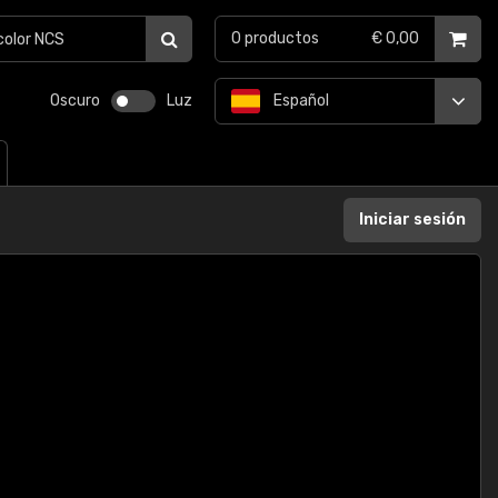
0
productos
€ 0,00
Oscuro
Luz
Español
Iniciar sesión