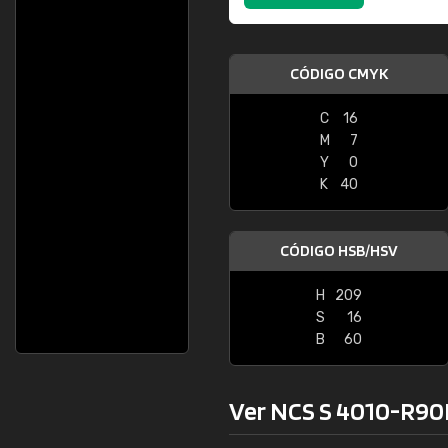
CÓDIGO CMYK
C
16
M
7
Y
0
K
40
CÓDIGO HSB/HSV
H
209
S
16
B
60
Ver NCS S 4010-R90B 