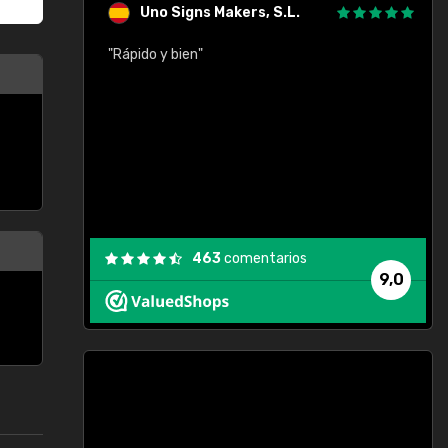
Uno Signs Makers, S.L.
cil
"Rápido y bien"
"
c
463
comentarios
9,0