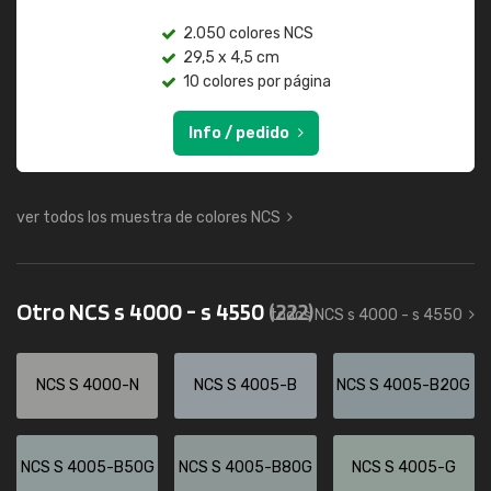
2.050 colores NCS
29,5 x 4,5 cm
10 colores por página
Info / pedido
ver todos los muestra de colores NCS
Otro NCS s 4000 - s 4550
(222)
todos NCS s 4000 - s 4550
NCS S 4000-N
NCS S 4005-B
NCS S 4005-B20G
NCS S 4005-B50G
NCS S 4005-B80G
NCS S 4005-G