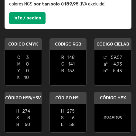
colores NCS
por tan solo €189,95
(IVA excluido).
Info / pedido
CÓDIGO CMYK
CÓDIGO RGB
CÓDIGO CIELAB
C
3
R
148
L*
59.57
M
8
G
141
a*
4.93
Y
0
B
153
b*
-5.43
K
40
CÓDIGO HSB/HSV
CÓDIGO HSL
CÓDIGO HEX
H
274
H
275
S
8
S
6
#948D99
B
60
L
58