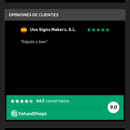
OPINIONES DE CLIENTES
Uno Signs Makers, S.L.
s
"Rápido y bien"
"Buen 
consu
463
comentarios
9,0