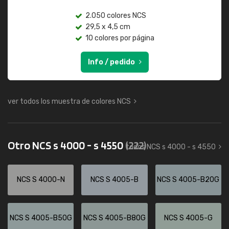
2.050 colores NCS
29,5 x 4,5 cm
10 colores por página
Info / pedido
ver todos los muestra de colores NCS
Otro NCS s 4000 - s 4550
(222)
todos NCS s 4000 - s 4550
NCS S 4000-N
NCS S 4005-B
NCS S 4005-B20G
NCS S 4005-B50G
NCS S 4005-B80G
NCS S 4005-G