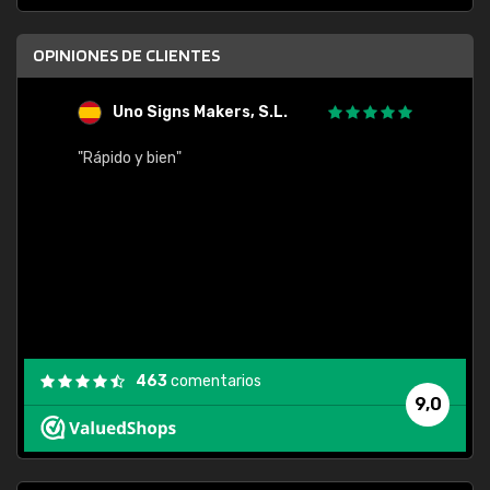
OPINIONES DE CLIENTES
Uno Signs Makers, S.L.
s
"Rápido y bien"
"Buen 
consu
463
comentarios
9,0