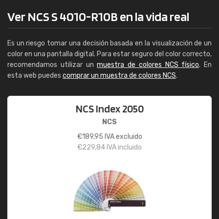
Ver NCS S 4010-R10B en la vida real
Es un riesgo tomar una decisión basada en la visualización de un
color en una pantalla digital. Para estar seguro del color correcto,
recomendamos utilizar un
muestra de colores NCS físico
. En
esta web puedes
comprar un muestra de colores NCS
.
NCS Index 2050
NCS
€
189,95
IVA excluido
€
229,84
IVA incluido