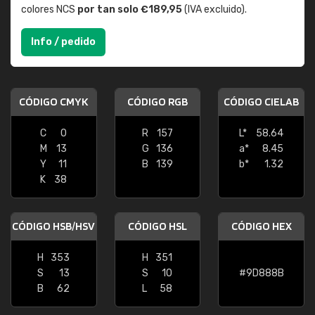
colores NCS
por tan solo €189,95
(IVA excluido).
Info / pedido
CÓDIGO CMYK
CÓDIGO RGB
CÓDIGO CIELAB
C
0
R
157
L*
58.64
M
13
G
136
a*
8.45
Y
11
B
139
b*
1.32
K
38
CÓDIGO HSB/HSV
CÓDIGO HSL
CÓDIGO HEX
H
353
H
351
S
13
S
10
#9D888B
B
62
L
58