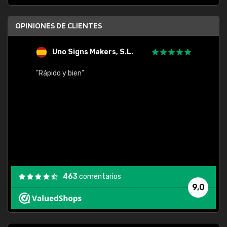
OPINIONES DE CLIENTES
Uno Signs Makers, S.L.
s
"Rápido y bien"
"Buen 
consu
463
comentarios
9,0