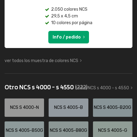
2.050 colores NCS
29,5 x 4,5 cm
10 colores por página
Info / pedido
ver todos los muestra de colores NCS
Otro NCS s 4000 - s 4550
(222)
todos NCS s 4000 - s 4550
NCS S 4000-N
NCS S 4005-B
NCS S 4005-B20G
NCS S 4005-B50G
NCS S 4005-B80G
NCS S 4005-G