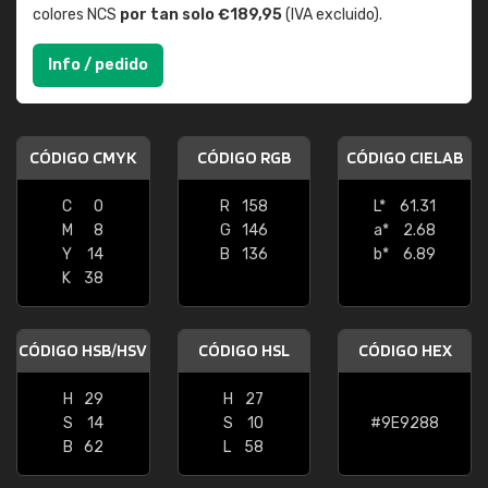
colores NCS
por tan solo €189,95
(IVA excluido).
Info / pedido
CÓDIGO CMYK
CÓDIGO RGB
CÓDIGO CIELAB
C
0
R
158
L*
61.31
M
8
G
146
a*
2.68
Y
14
B
136
b*
6.89
K
38
CÓDIGO HSB/HSV
CÓDIGO HSL
CÓDIGO HEX
H
29
H
27
S
14
S
10
#9E9288
B
62
L
58