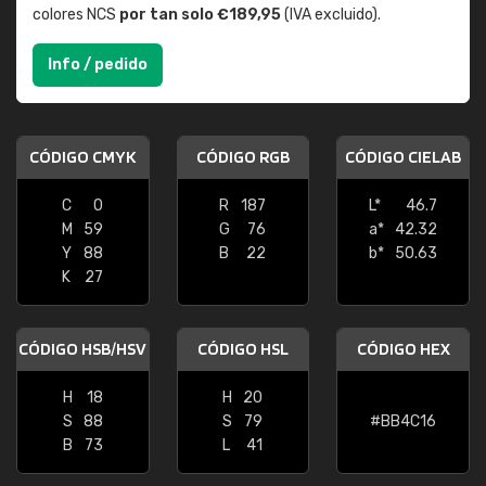
colores NCS
por tan solo €189,95
(IVA excluido).
Info / pedido
CÓDIGO CMYK
CÓDIGO RGB
CÓDIGO CIELAB
C
0
R
187
L*
46.7
M
59
G
76
a*
42.32
Y
88
B
22
b*
50.63
K
27
CÓDIGO HSB/HSV
CÓDIGO HSL
CÓDIGO HEX
H
18
H
20
S
88
S
79
#BB4C16
B
73
L
41