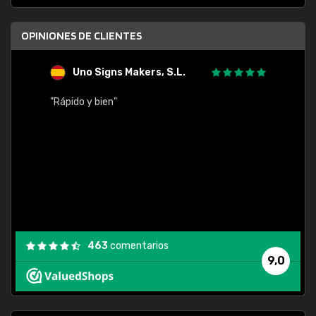
OPINIONES DE CLIENTES
Uno Signs Makers, S.L.
s
"Rápido y bien"
"Buen 
consu
463
comentarios
9,0