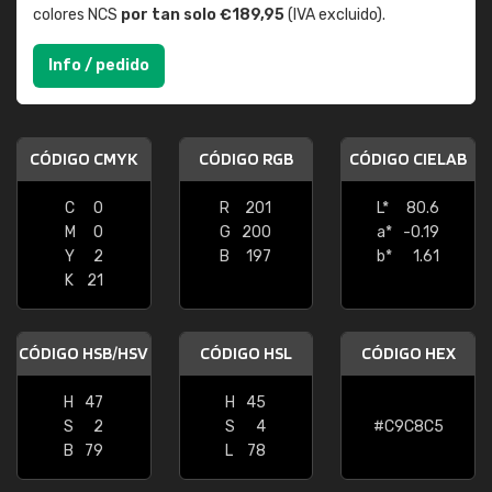
colores NCS
por tan solo €189,95
(IVA excluido).
Info / pedido
CÓDIGO CMYK
CÓDIGO RGB
CÓDIGO CIELAB
C
0
R
201
L*
80.6
M
0
G
200
a*
-0.19
Y
2
B
197
b*
1.61
K
21
CÓDIGO HSB/HSV
CÓDIGO HSL
CÓDIGO HEX
H
47
H
45
S
2
S
4
#C9C8C5
B
79
L
78