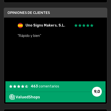
OPINIONES DE CLIENTES
Uno Signs Makers, S.L.
s
"Rápido y bien"
"Buen 
consu
463
comentarios
9,0