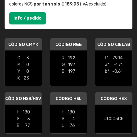
colores NCS
por tan solo €189,95
(IVA excluido).
Info / pedido
CÓDIGO CMYK
CÓDIGO RGB
CÓDIGO CIELAB
C
3
R
192
L*
79.14
M
0
G
197
a*
-1.71
Y
0
B
197
b*
-0.61
K
23
CÓDIGO HSB/HSV
CÓDIGO HSL
CÓDIGO HEX
H
180
H
180
S
3
S
4
#C0C5C5
B
77
L
76