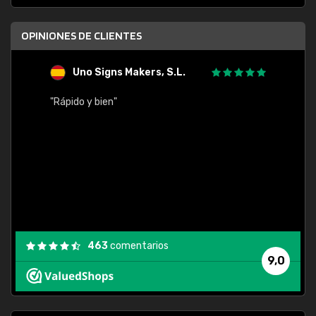
OPINIONES DE CLIENTES
Uno Signs Makers, S.L.
s
"Rápido y bien"
"Buen 
consu
463
comentarios
9,0