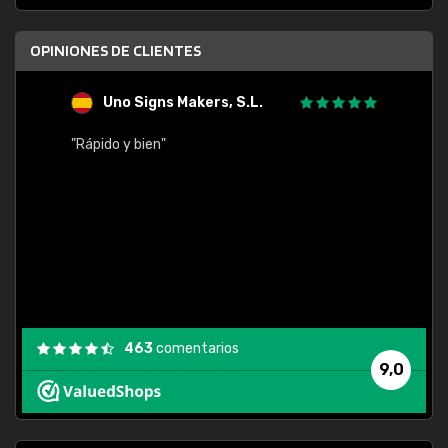
OPINIONES DE CLIENTES
Uno Signs Makers, S.L.
s
"Rápido y bien"
"Buen 
consu
463
comentarios
9,0