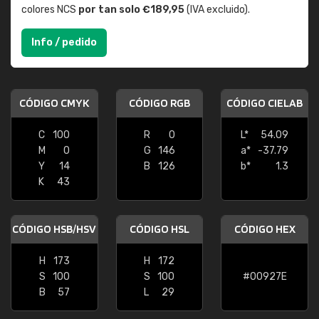
colores NCS
por tan solo €189,95
(IVA excluido).
Info / pedido
CÓDIGO CMYK
CÓDIGO RGB
CÓDIGO CIELAB
C
100
R
0
L*
54.09
M
0
G
146
a*
-37.79
Y
14
B
126
b*
1.3
K
43
CÓDIGO HSB/HSV
CÓDIGO HSL
CÓDIGO HEX
H
173
H
172
S
100
S
100
#00927E
B
57
L
29