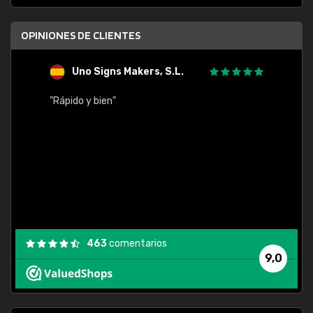
OPINIONES DE CLIENTES
Uno Signs Makers, S.L.
s
"Rápido y bien"
"Buen 
consu
463
comentarios
9,0