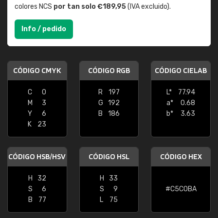
colores NCS
por tan solo €189,95
(IVA excluido).
Info / pedido
CÓDIGO CMYK
CÓDIGO RGB
CÓDIGO CIELAB
C
0
R
197
L*
77.94
M
3
G
192
a*
0.68
Y
6
B
186
b*
3.63
K
23
CÓDIGO HSB/HSV
CÓDIGO HSL
CÓDIGO HEX
H
32
H
33
S
6
S
9
#C5C0BA
B
77
L
75