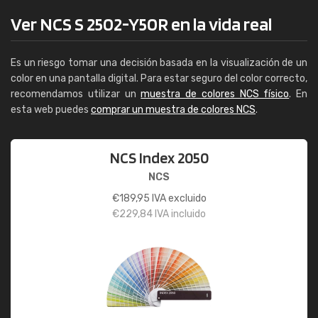
Ver NCS S 2502-Y50R en la vida real
Es un riesgo tomar una decisión basada en la visualización de un
color en una pantalla digital. Para estar seguro del color correcto,
recomendamos utilizar un
muestra de colores NCS físico
. En
esta web puedes
comprar un muestra de colores NCS
.
NCS Index 2050
NCS
€
189,95
IVA excluido
€
229,84
IVA incluido