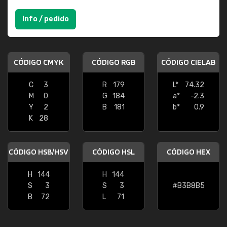
Info / pedido
CÓDIGO CMYK
CÓDIGO RGB
CÓDIGO CIELAB
C
3
R
179
L*
74.32
M
0
G
184
a*
-2.3
Y
2
B
181
b*
0.9
K
28
CÓDIGO HSB/HSV
CÓDIGO HSL
CÓDIGO HEX
H
144
H
144
S
3
S
3
#B3B8B5
B
72
L
71