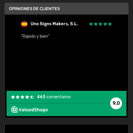
OPINIONES DE CLIENTES
Uno Signs Makers, S.L.
s
"Rápido y bien"
"Buen 
consu
463
comentarios
9,0