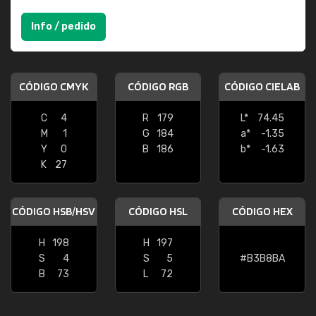
Info / pedido
CÓDIGO CMYK
CÓDIGO RGB
CÓDIGO CIELAB
C
4
R
179
L*
74.45
M
1
G
184
a*
-1.35
Y
0
B
186
b*
-1.63
K
27
CÓDIGO HSB/HSV
CÓDIGO HSL
CÓDIGO HEX
H
198
H
197
S
4
S
5
#B3B8BA
B
73
L
72