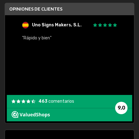
OPINIONES DE CLIENTES
Uno Signs Makers, S.L.
s
"Rápido y bien"
"Buen 
consu
463
comentarios
9,0