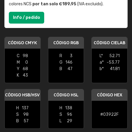
colores NCS
por tan solo €189,95
(IVA excluido).
Info / pedido
CÓDIGO CMYK
CÓDIGO RGB
CÓDIGO CIELAB
C
98
R
3
L*
52.71
M
0
G
146
a*
-53.77
Y
68
B
47
b*
41.81
K
43
CÓDIGO HSB/HSV
CÓDIGO HSL
CÓDIGO HEX
H
137
H
138
S
98
S
96
#03922F
B
57
L
29