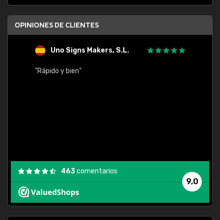
OPINIONES DE CLIENTES
saz aquitectos, sl
"Buen servicio y respuesta a nuestras
consultas"
463
comentarios
9,0