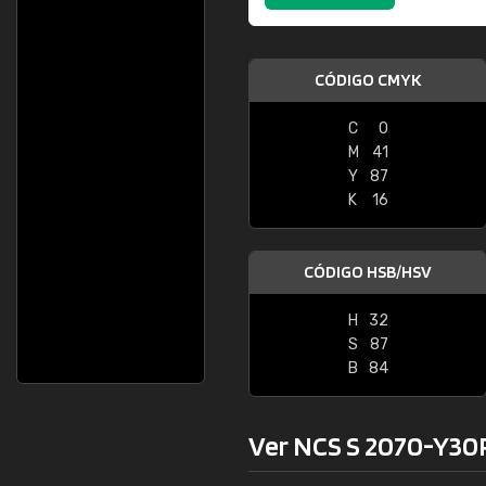
CÓDIGO CMYK
C
0
M
41
Y
87
K
16
CÓDIGO HSB/HSV
H
32
S
87
B
84
Ver NCS S 2070-Y30R 