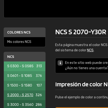
NCS S 2070-Y30R
COLORES NCS
Mis colores NCS
Esta página muestra el color NC
del sistema de color
NCS
.
NCS
En este sitio web puede cre
S 0300 - S 0585
313
¿Aún no tienes una cuenta
S 0601 - S 1085
376
Impresión de color 
S 1500 - S 1580
107
S 2000 - S 2570
326
Pulse el ejemplo de color a contin
S 3000 - S 3560
286