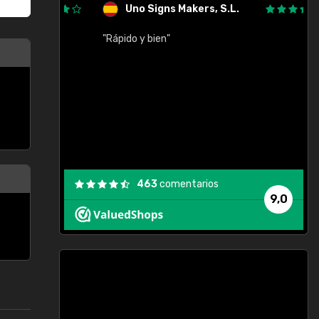
Uno Signs Makers, S.L.
cil
"Rápido y bien"
"
c
463
comentarios
9,0