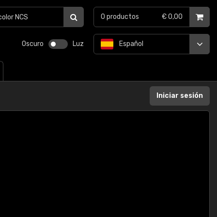
0
productos
€ 0,00
Oscuro
Luz
Español
Iniciar sesión