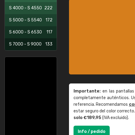
S 4000 - S 4550
222
S 5000 - S 5540
172
S 6000 - S 6530
117
S 7000 - S 9000
133
Importante:
en las pantallas
completamente auténticos. Use
referencia. Recomendamos
co
estar seguro del color correct
solo €189,95
(IVA excluido).
Info / pedido