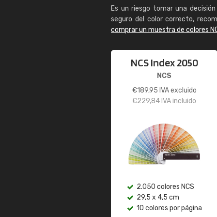
Es un riesgo tomar una decisión 
seguro del color correcto, reco
comprar un muestra de colores N
NCS Index 2050
NCS
€
189,95
IVA excluido
€
229,84
IVA incluido
2.050 colores NCS
29,5 x 4,5 cm
10 colores por página