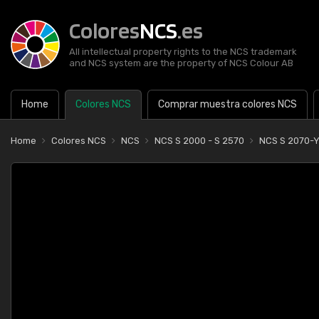
Colores
NCS
.es
All intellectual property rights to the NCS trademark
and NCS system are the property of NCS Colour AB
Home
Colores NCS
Comprar muestra colores NCS
Home
Colores NCS
NCS
NCS S 2000 - S 2570
NCS S 2070-