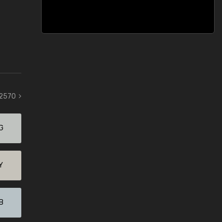
 2570
G
Y
B