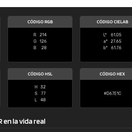
Enrique
"Buen servicio. No obstante No es fá
CÓDIGO RGB
CÓDIGO CIELAB
encontrar/comprar lo que se busca"
R
214
L*
61.05
G
126
a*
27.65
B
28
b*
61.76
CÓDIGO HSL
CÓDIGO HEX
H
32
S
77
#D67E1C
L
48
en la vida real