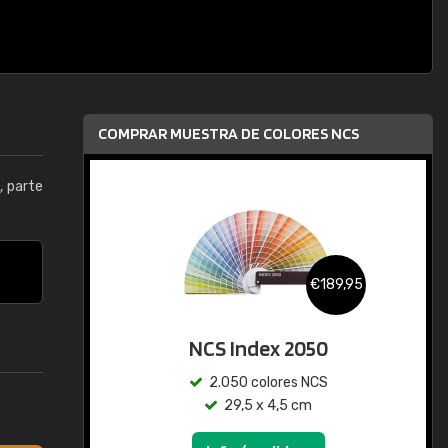
COMPRAR MUESTRA DE COLORES NCS
0
, parte
€189,95
NCS Index 2050
2.050 colores NCS
29,5 x 4,5 cm