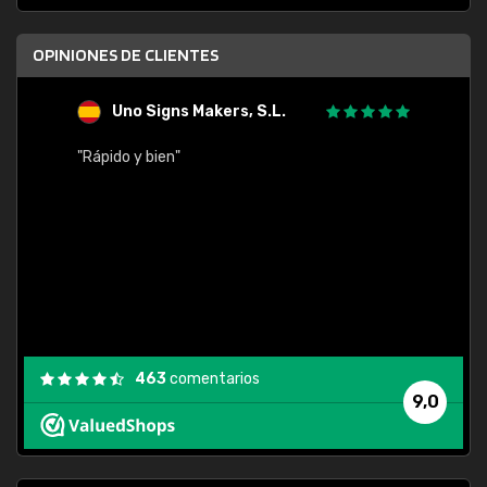
OPINIONES DE CLIENTES
Uno Signs Makers, S.L.
s
"Rápido y bien"
"Buen 
consu
463
comentarios
9,0