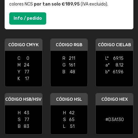
colores NCS
por tan solo €189,95
(IVA excluido).
Info / pedido
CÓDIGO CMYK
CÓDIGO RGB
CÓDIGO CIELAB
C
0
R
211
L*
69.15
M
24
G
161
a*
8.12
Y
77
B
48
b*
61.96
K
17
CÓDIGO HSB/HSV
CÓDIGO HSL
CÓDIGO HEX
H
43
H
42
S
77
S
65
#D3A130
B
83
L
51