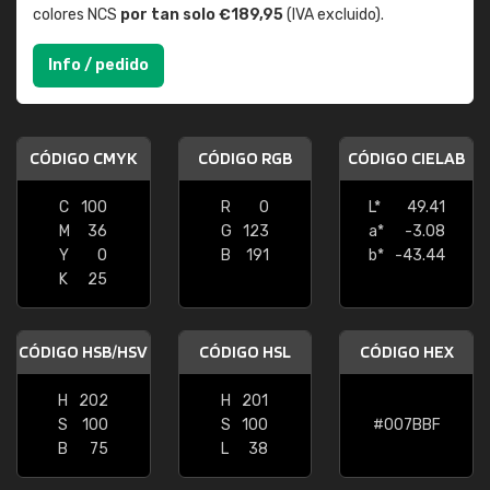
colores NCS
por tan solo €189,95
(IVA excluido).
Info / pedido
CÓDIGO CMYK
CÓDIGO RGB
CÓDIGO CIELAB
C
100
R
0
L*
49.41
M
36
G
123
a*
-3.08
Y
0
B
191
b*
-43.44
K
25
CÓDIGO HSB/HSV
CÓDIGO HSL
CÓDIGO HEX
H
202
H
201
S
100
S
100
#007BBF
B
75
L
38