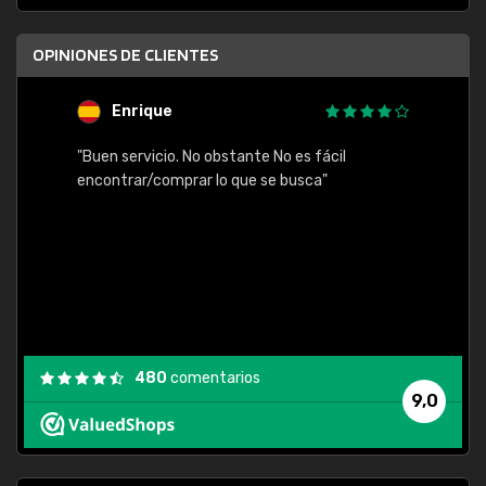
OPINIONES DE CLIENTES
Enrique
U
"Buen servicio. No obstante No es fácil
"Rápid
table,
encontrar/comprar lo que se busca"
480
comentarios
9,0