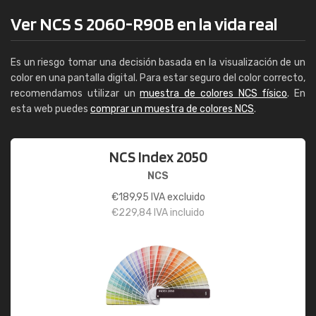
Ver NCS S 2060-R90B en la vida real
Es un riesgo tomar una decisión basada en la visualización de un
color en una pantalla digital. Para estar seguro del color correcto,
recomendamos utilizar un
muestra de colores NCS físico
. En
esta web puedes
comprar un muestra de colores NCS
.
NCS Index 2050
NCS
€
189,95
IVA excluido
€
229,84
IVA incluido