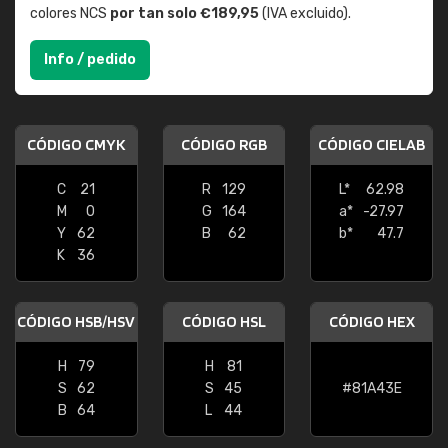
colores NCS
por tan solo €189,95
(IVA excluido).
Info / pedido
CÓDIGO CMYK
CÓDIGO RGB
CÓDIGO CIELAB
C
21
R
129
L*
62.98
M
0
G
164
a*
-27.97
Y
62
B
62
b*
47.7
K
36
CÓDIGO HSB/HSV
CÓDIGO HSL
CÓDIGO HEX
H
79
H
81
S
62
S
45
#81A43E
B
64
L
44