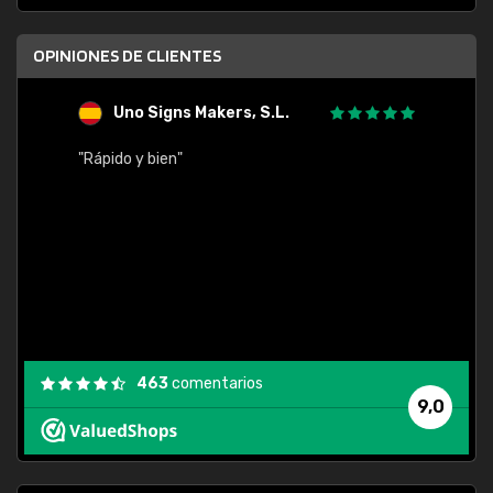
OPINIONES DE CLIENTES
Uno Signs Makers, S.L.
s
"Rápido y bien"
"Buen 
consu
463
comentarios
9,0