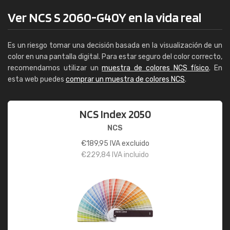
Ver NCS S 2060-G40Y en la vida real
Es un riesgo tomar una decisión basada en la visualización de un
color en una pantalla digital. Para estar seguro del color correcto,
recomendamos utilizar un
muestra de colores NCS físico
. En
esta web puedes
comprar un muestra de colores NCS
.
NCS Index 2050
NCS
€
189,95
IVA excluido
€
229,84
IVA incluido