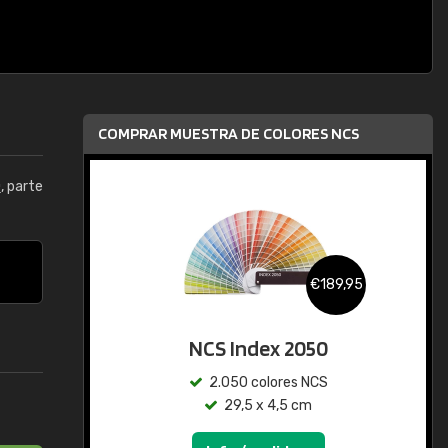
COMPRAR MUESTRA DE COLORES NCS
0
, parte
€189,95
NCS Index 2050
2.050 colores NCS
29,5 x 4,5 cm