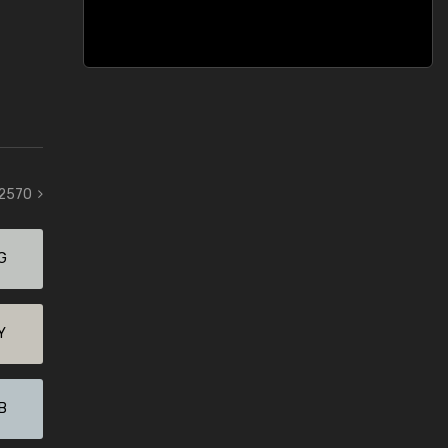
 2570
G
Y
B