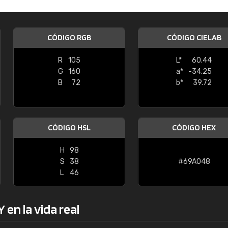
Enrique
"Buen servicio. No obstante No es fá
CÓDIGO RGB
CÓDIGO CIELAB
encontrar/comprar lo que se busca"
R
105
L*
60.44
G
160
a*
-34.25
B
72
b*
39.72
CÓDIGO HSL
CÓDIGO HEX
H
98
S
38
#69A048
L
46
en la vida real