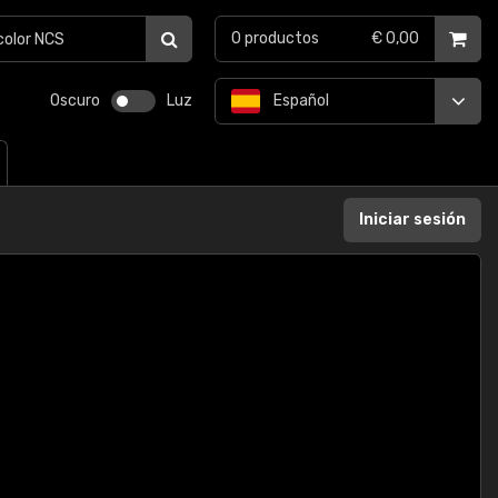
0
productos
€ 0,00
Oscuro
Luz
Español
Iniciar sesión