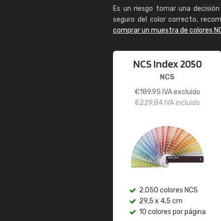
Es un riesgo tomar una decisión 
seguro del color correcto, reco
comprar un muestra de colores N
NCS Index 2050
NCS
€
189,95
IVA excluido
€
229,84
IVA incluido
2.050 colores NCS
29,5 x 4,5 cm
10 colores por página