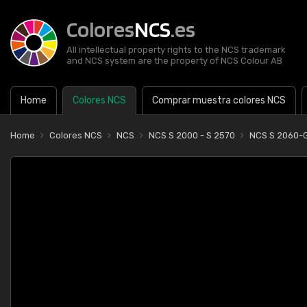
Colores
NCS
.es
All intellectual property rights to the NCS trademark
and NCS system are the property of NCS Colour AB
Home
Colores NCS
Comprar muestra colores NCS
Home
Colores NCS
NCS
NCS S 2000 - S 2570
NCS S 2060-