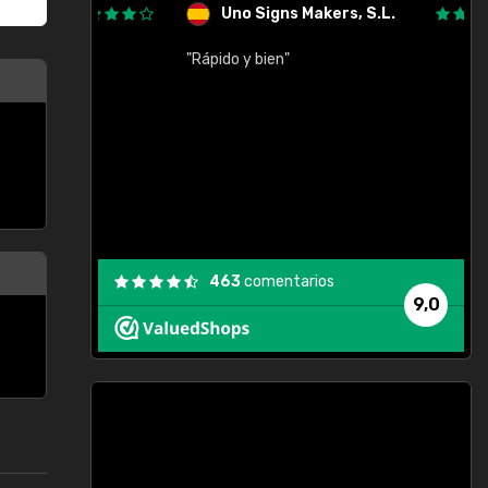
Uno Signs Makers, S.L.
cil
"Rápido y bien"
"
c
463
comentarios
9,0