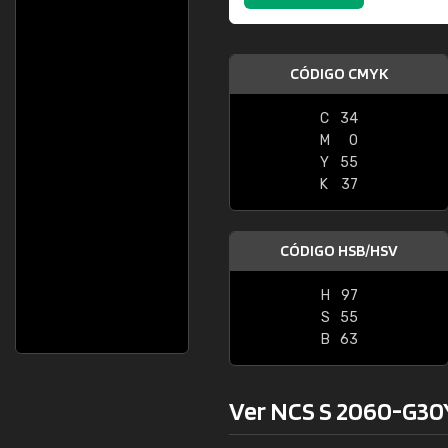
CÓDIGO CMYK
C
34
M
0
Y
55
K
37
CÓDIGO HSB/HSV
H
97
S
55
B
63
Ver NCS S 2060-G30Y 