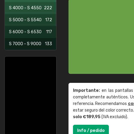
S 4000 - S 4550
222
S 5000 - S 5540
172
S 6000 - S 6530
117
S 7000 - S 9000
133
Importante:
en las pantallas
completamente auténticos. Use
referencia. Recomendamos
co
estar seguro del color correct
solo €189,95
(IVA excluido).
Info / pedido