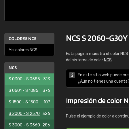
NCS S 2060-G30Y
COLORES NCS
Mis colores NCS
Esta página muestra el color NC
del sistema de color
NCS
.
NCS
En este sitio web puede cre
S 0300 - S 0585
313
¿Aún no tienes una cuenta
S 0601 - S 1085
376
Impresión de color 
S 1500 - S 1580
107
S 2000 - S 2570
326
Pulse el ejemplo de color a contin
S 3000 - S 3560
286