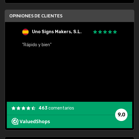
OPINIONES DE CLIENTES
Uno Signs Makers, S.L.
s
"Rápido y bien"
"Buen 
consu
463
comentarios
9,0