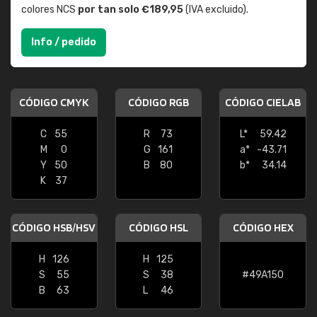
colores NCS
por tan solo €189,95
(IVA excluido).
Info / pedido
CÓDIGO CMYK
CÓDIGO RGB
CÓDIGO CIELAB
C
55
R
73
L*
59.42
M
0
G
161
a*
-43.71
Y
50
B
80
b*
34.14
K
37
CÓDIGO HSB/HSV
CÓDIGO HSL
CÓDIGO HEX
H
126
H
125
S
55
S
38
#49A150
B
63
L
46