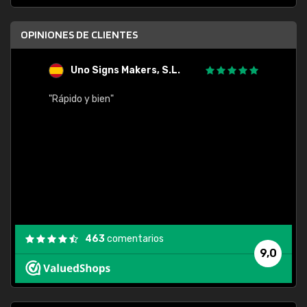
OPINIONES DE CLIENTES
Uno Signs Makers, S.L.
s
"Rápido y bien"
"Buen 
consu
463
comentarios
9,0