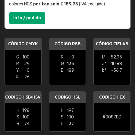
colores NCS
por tan solo €189,95
(IVA excluido).
Info / pedido
CÓDIGO CMYK
CÓDIGO RGB
CÓDIGO CIELAB
C
100
R
0
L*
52.95
M
29
G
135
a*
-10.88
Y
0
B
189
b*
-36.7
K
26
CÓDIGO HSB/HSV
CÓDIGO HSL
CÓDIGO HEX
H
198
H
197
S
100
S
100
#0087BD
B
74
L
37