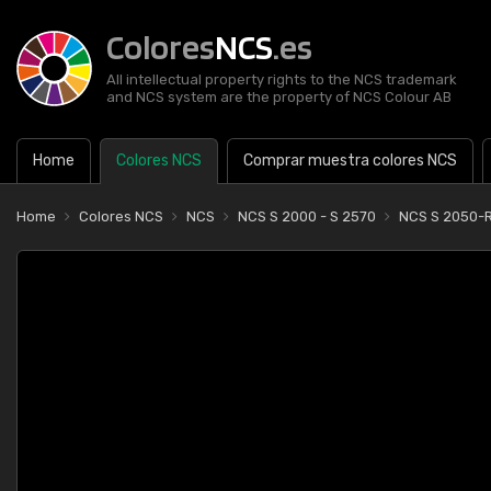
Colores
NCS
.es
All intellectual property rights to the NCS trademark
and NCS system are the property of NCS Colour AB
Home
Colores NCS
Comprar muestra colores NCS
Home
Colores NCS
NCS
NCS S 2000 - S 2570
NCS S 2050-