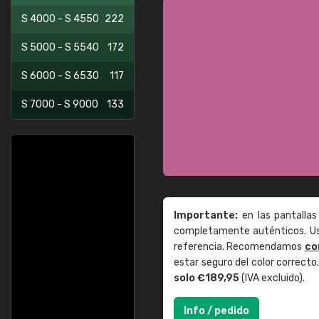
S 4000 - S 4550
222
S 5000 - S 5540
172
S 6000 - S 6530
117
S 7000 - S 9000
133
Importante:
en las pantallas
completamente auténticos. Use
referencia. Recomendamos
co
estar seguro del color correct
solo €189,95
(IVA excluido).
Info / pedido