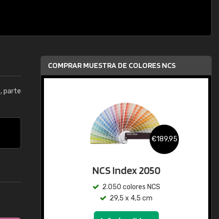
COMPRAR MUESTRA DE COLORES NCS
0
, parte
€189,95
NCS Index 2050
2.050 colores NCS
29,5 x 4,5 cm