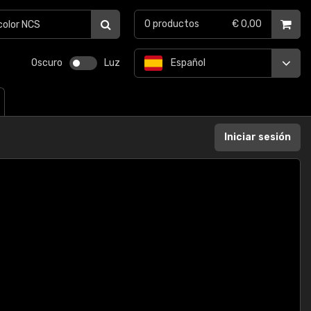
0
productos
€ 0,00
Oscuro
Luz
Español
Iniciar sesión