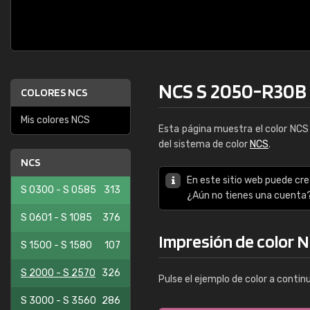
NCS S 2050-R30B
COLORES NCS
Mis colores NCS
Esta página muestra el color NC
del sistema de color
NCS
.
NCS
En este sitio web puede cre
S 0300 - S 0585
313
¿Aún no tienes una cuenta
S 0601 - S 1085
376
Impresión de color 
S 1500 - S 1580
107
S 2000 - S 2570
326
Pulse el ejemplo de color a contin
S 3000 - S 3560
286