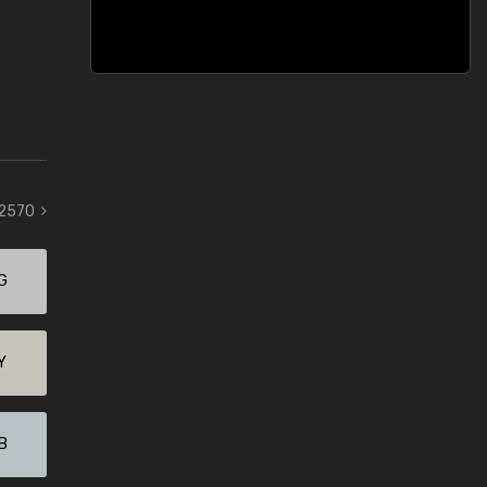
 2570
G
Y
B