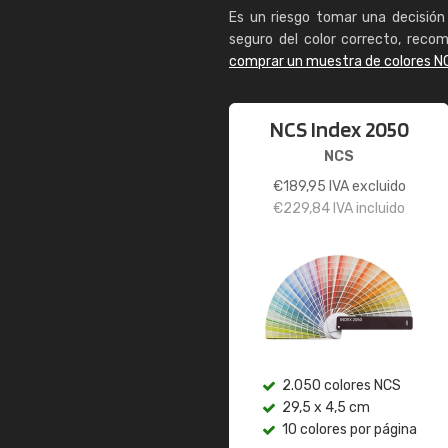
Es un riesgo tomar una decisión 
seguro del color correcto, reco
comprar un muestra de colores N
NCS Index 2050
NCS
€
189,95
IVA excluido
€
229,84
IVA incluido
2.050 colores NCS
29,5 x 4,5 cm
10 colores por página