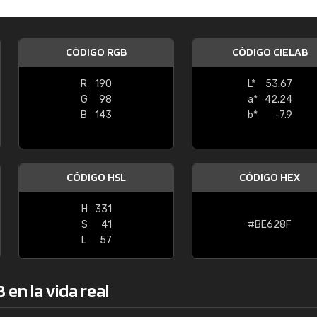
Enrique
"Buen servicio. No obstante No es fá
CÓDIGO RGB
CÓDIGO CIELAB
encontrar/comprar lo que se busca"
R
190
L*
53.67
G
98
a*
42.24
B
143
b*
-7.9
CÓDIGO HSL
CÓDIGO HEX
H
331
S
41
#BE628F
L
57
en la vida real