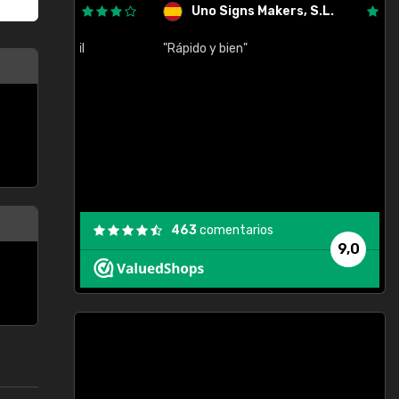
Uno Signs Makers, S.L.
cil
"Rápido y bien"
"
c
463
comentarios
9,0