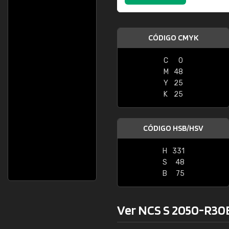
CÓDIGO CMYK
C
0
M
48
Y
25
K
25
CÓDIGO HSB/HSV
H
331
S
48
B
75
Ver NCS S 2050-R30B 