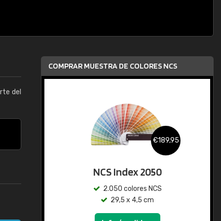
COMPRAR MUESTRA DE COLORES NCS
arte del
€189,95
NCS Index 2050
2.050 colores NCS
29,5 x 4,5 cm