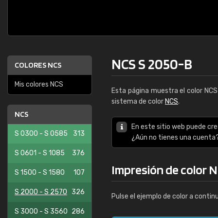
NCS S 2050-B
COLORES NCS
Mis colores NCS
Esta página muestra el color NC
sistema de color
NCS
.
NCS
En este sitio web puede cre
S 0300 - S 0585
313
¿Aún no tienes una cuenta
S 0601 - S 1085
376
Impresión de color 
S 1500 - S 1580
107
S 2000 - S 2570
326
Pulse el ejemplo de color a contin
S 3000 - S 3560
286