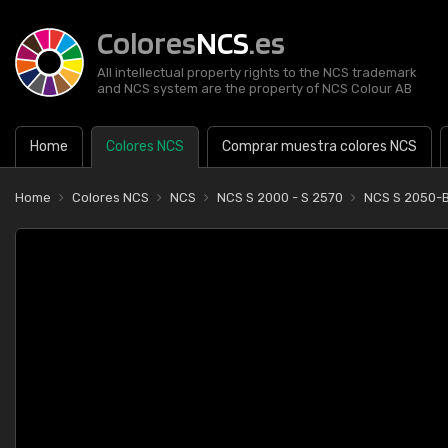
Colores
NCS
.es
All intellectual property rights to the NCS trademark
and NCS system are the property of NCS Colour AB
Home
Colores NCS
Comprar muestra colores NCS
Home
Colores NCS
NCS
NCS S 2000 - S 2570
NCS S 2050-