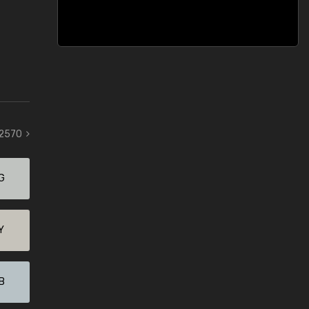
 2570
G
Y
B