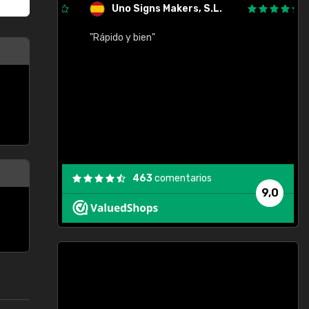
Uno Signs Makers, S.L.
cil
"Rápido y bien"
"
c
463
comentarios
9,0