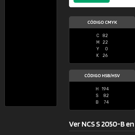
CÓDIGO CMYK
C
82
M
22
Y
0
K
26
CÓDIGO HSB/HSV
H
194
S
82
B
74
Ver NCS S 2050-B en l