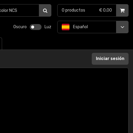
0
productos
€ 0,00
Oscuro
Luz
Español
Iniciar sesión