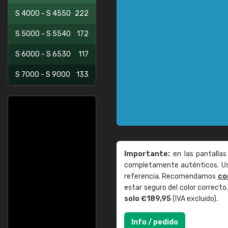
S 4000 - S 4550
222
S 5000 - S 5540
172
S 6000 - S 6530
117
S 7000 - S 9000
133
Importante:
en las pantallas
completamente auténticos. Use
referencia. Recomendamos
co
estar seguro del color correct
solo €189,95
(IVA excluido).
Info / pedido