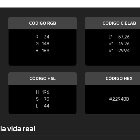
Enrique
"Buen servicio. No obstante No es fá
CÓDIGO RGB
CÓDIGO CIELAB
encontrar/comprar lo que se busca"
R
34
L*
57.26
G
148
a*
-16.26
B
189
b*
-29.94
CÓDIGO HSL
CÓDIGO HEX
H
196
S
70
#2294BD
L
44
a vida real