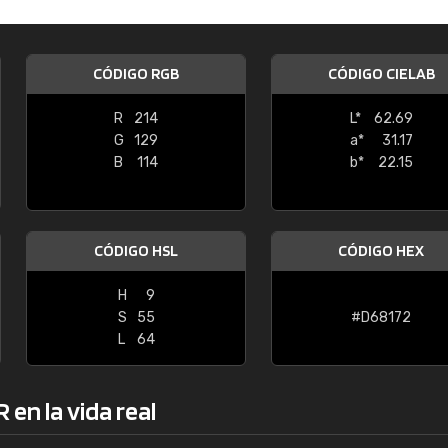
Enrique
"Buen servicio. No obstante No es fá
CÓDIGO RGB
CÓDIGO CIELAB
encontrar/comprar lo que se busca"
R
214
L*
62.69
G
129
a*
31.17
B
114
b*
22.15
CÓDIGO HSL
CÓDIGO HEX
H
9
S
55
#D68172
L
64
en la vida real