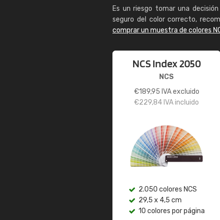
Es un riesgo tomar una decisión 
seguro del color correcto, reco
comprar un muestra de colores N
NCS Index 2050
NCS
€
189,95
IVA excluido
€
229,84
IVA incluido
2.050 colores NCS
29,5 x 4,5 cm
10 colores por página