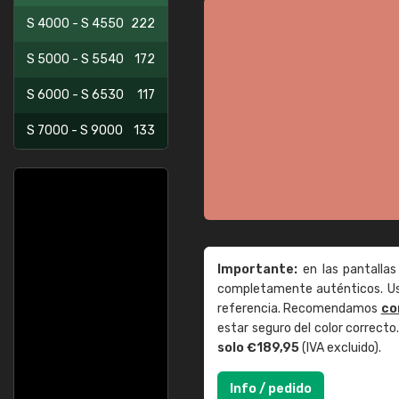
S 4000 - S 4550
222
S 5000 - S 5540
172
S 6000 - S 6530
117
S 7000 - S 9000
133
Importante:
en las pantallas
completamente auténticos. Use
referencia. Recomendamos
co
estar seguro del color correct
solo €189,95
(IVA excluido).
Info / pedido