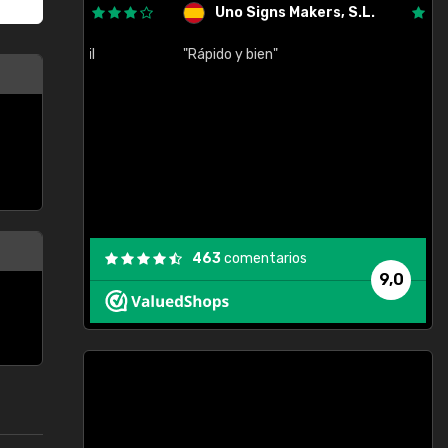
Uno Signs Makers, S.L.
cil
"Rápido y bien"
"
c
463
comentarios
9,0