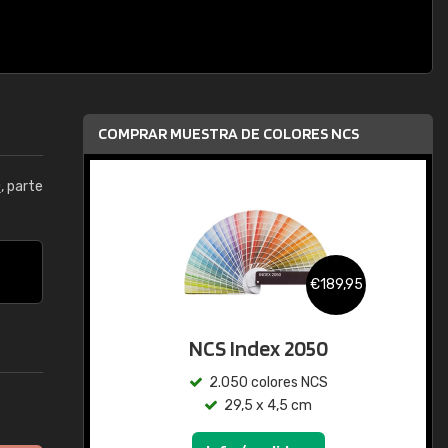
COMPRAR MUESTRA DE COLORES NCS
0
, parte
€189,95
NCS Index 2050
2.050 colores NCS
29,5 x 4,5 cm