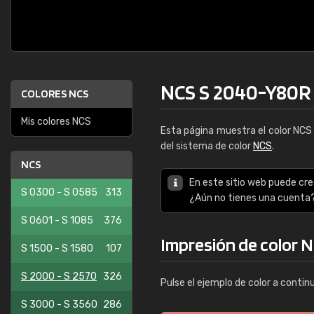
NCS S 2040-Y80R
COLORES NCS
Mis colores NCS
Esta página muestra el color NC
del sistema de color
NCS
.
NCS
En este sitio web puede cre
S 0300 - S 0585
313
¿Aún no tienes una cuenta
S 0601 - S 1085
376
Impresión de color 
S 1500 - S 1580
107
S 2000 - S 2570
326
Pulse el ejemplo de color a contin
S 3000 - S 3560
286