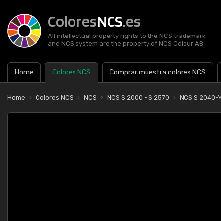
Colores
NCS
.es
All intellectual property rights to the NCS trademark
and NCS system are the property of NCS Colour AB
Home
Colores NCS
Comprar muestra colores NCS
Home
Colores NCS
NCS
NCS S 2000 - S 2570
NCS S 2040-