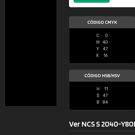
CÓDIGO CMYK
C
0
M
40
Y
47
K
16
CÓDIGO HSB/HSV
H
11
S
47
B
84
Ver NCS S 2040-Y80R 