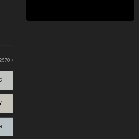
 2570
G
Y
B