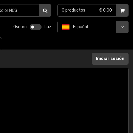
0
productos
€ 0,00
Oscuro
Luz
Español
Iniciar sesión