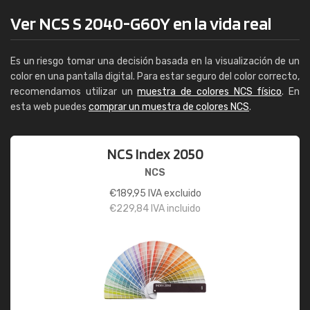
Ver NCS S 2040-G60Y en la vida real
Es un riesgo tomar una decisión basada en la visualización de un
color en una pantalla digital. Para estar seguro del color correcto,
recomendamos utilizar un
muestra de colores NCS físico
. En
esta web puedes
comprar un muestra de colores NCS
.
NCS Index 2050
NCS
€
189,95
IVA excluido
€
229,84
IVA incluido