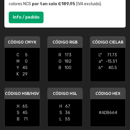
colores NCS
por tan solo €189,95
(IVA excluido).
Info / pedido
CÓDIGO CMYK
CÓDIGO RGB
CÓDIGO CIELAB
C
5
R
173
L*
71.73
M
0
G
182
a*
-15.51
Y
45
B
100
b*
40.5
K
29
CÓDIGO HSB/HSV
CÓDIGO HSL
CÓDIGO HEX
H
65
H
67
S
45
S
36
#ADB664
B
71
L
55