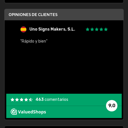
OPINIONES DE CLIENTES
Uno Signs Makers, S.L.
s
"Rápido y bien"
"Buen 
consu
463
comentarios
9,0