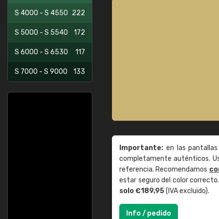
S 4000 - S 4550
222
S 5000 - S 5540
172
S 6000 - S 6530
117
S 7000 - S 9000
133
Importante:
en las pantallas
completamente auténticos. Use
referencia. Recomendamos
co
estar seguro del color correct
solo €189,95
(IVA excluido).
Info / pedido