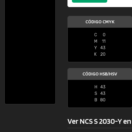
CÓDIGO CMYK
C
0
M
11
Y
43
K
20
CÓDIGO HSB/HSV
H
43
S
43
B
80
Ver NCS S 2030-Y en l