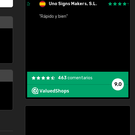
Uno Signs Makers, S.L.
cil
"Rápido y bien"
"
c
463
comentarios
9,0