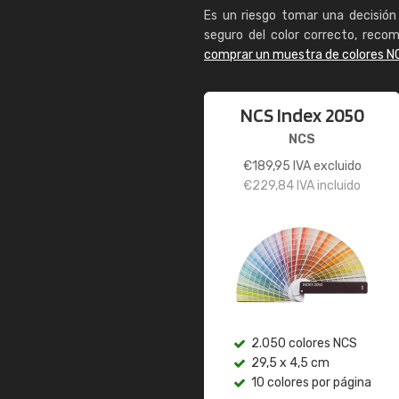
Es un riesgo tomar una decisión 
seguro del color correcto, reco
comprar un muestra de colores N
NCS Index 2050
NCS
€
189,95
IVA excluido
€
229,84
IVA incluido
2.050 colores NCS
29,5 x 4,5 cm
10 colores por página