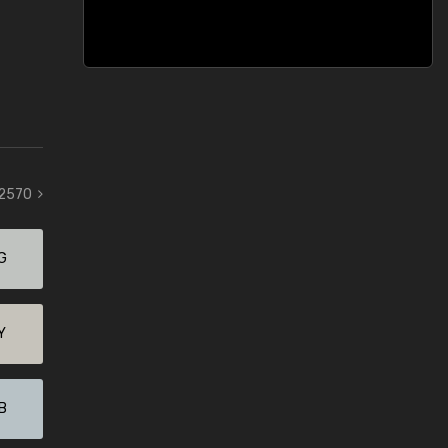
 2570
G
Y
B