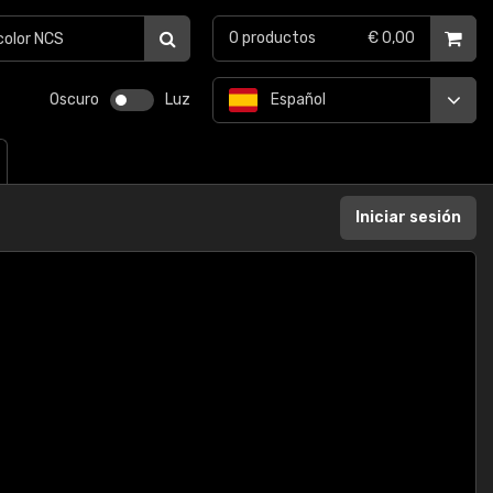
0
productos
€ 0,00
Oscuro
Luz
Español
Iniciar sesión