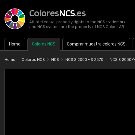
Colores
NCS
.es
All intellectual property rights to the NCS trademark
and NCS system are the property of NCS Colour AB
Home
Colores NCS
Comprar muestra colores NCS
Home
Colores NCS
NCS
NCS S 2000 - S 2570
NCS S 2030-