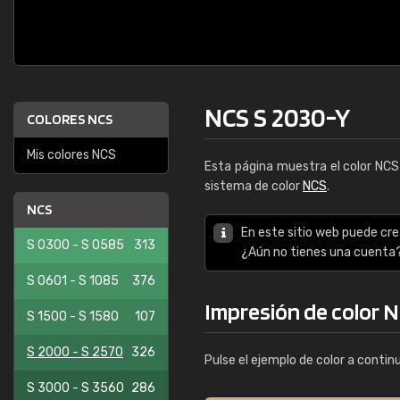
NCS S 2030-Y
COLORES NCS
Mis colores NCS
Esta página muestra el color NC
sistema de color
NCS
.
NCS
En este sitio web puede cre
S 0300 - S 0585
313
¿Aún no tienes una cuenta
S 0601 - S 1085
376
Impresión de color 
S 1500 - S 1580
107
S 2000 - S 2570
326
Pulse el ejemplo de color a contin
S 3000 - S 3560
286