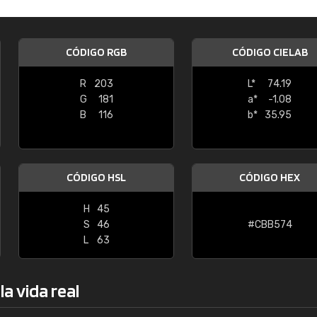
Enrique
"Buen servicio. No obstante No es fá
CÓDIGO RGB
CÓDIGO CIELAB
encontrar/comprar lo que se busca"
R
203
L*
74.19
G
181
a*
-1.08
B
116
b*
35.95
CÓDIGO HSL
CÓDIGO HEX
H
45
S
46
#CBB574
L
63
a vida real