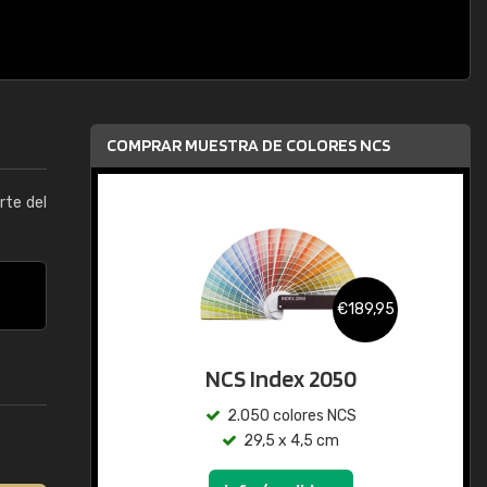
COMPRAR MUESTRA DE COLORES NCS
arte del
€189,95
NCS Index 2050
2.050 colores NCS
29,5 x 4,5 cm