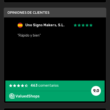
OPINIONES DE CLIENTES
Uno Signs Makers, S.L.
s
"Rápido y bien"
"Buen 
consu
463
comentarios
9,0