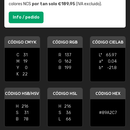
colores NCS
por tan solo €189,95
(IVA excluido).
Info / pedido
CÓDIGO CMYK
CÓDIGO RGB
CÓDIGO CIELAB
C
31
R
137
L*
65.97
M
19
G
162
a*
0.04
Y
0
B
199
b*
-21.8
K
22
CÓDIGO HSB/HSV
CÓDIGO HSL
CÓDIGO HEX
H
216
H
216
S
31
S
36
#89A2C7
B
78
L
66