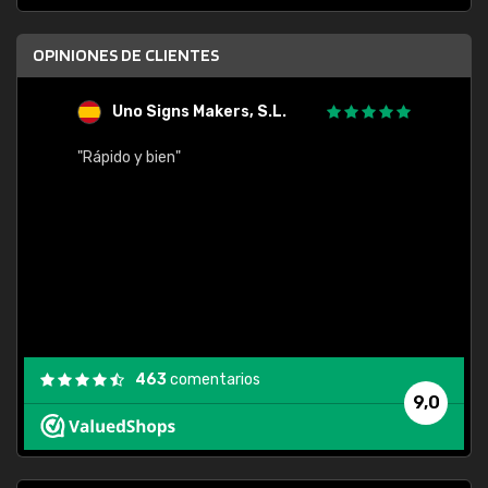
OPINIONES DE CLIENTES
Uno Signs Makers, S.L.
s
"Rápido y bien"
"Buen 
consu
463
comentarios
9,0