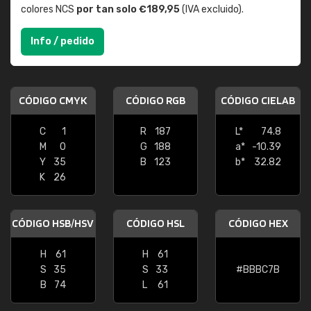
colores NCS
por tan solo €189,95
(IVA excluido).
Info / pedido
CÓDIGO CMYK
CÓDIGO RGB
CÓDIGO CIELAB
C
1
R
187
L*
74.8
M
0
G
188
a*
-10.39
Y
35
B
123
b*
32.82
K
26
CÓDIGO HSB/HSV
CÓDIGO HSL
CÓDIGO HEX
H
61
H
61
S
35
S
33
#BBBC7B
B
74
L
61