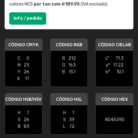
colores NCS
por tan solo €189,95
(IVA excluido).
Info / pedido
CÓDIGO CMYK
CÓDIGO RGB
CÓDIGO CIELAB
C
0
R
212
L*
71.3
M
23
G
163
a*
17.22
Y
26
B
157
b*
10.1
K
17
CÓDIGO HSB/HSV
CÓDIGO HSL
CÓDIGO HEX
H
7
H
7
S
26
S
39
#D4A39D
B
83
L
72