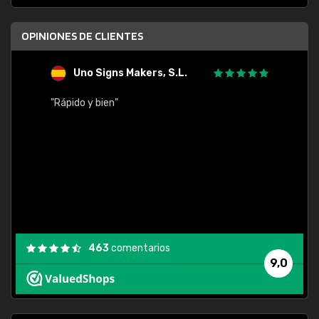
OPINIONES DE CLIENTES
Uno Signs Makers, S.L.
s
"Rápido y bien"
"Buen 
consu
463
comentarios
9,0