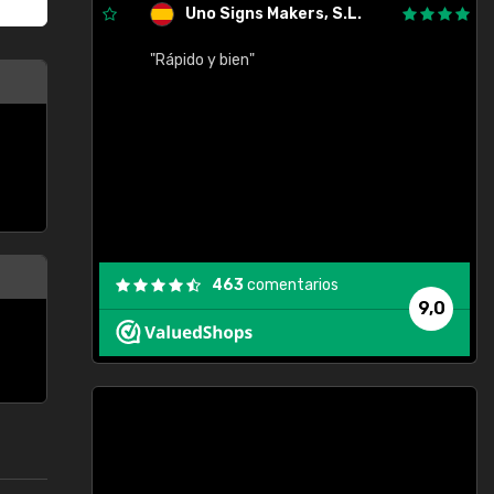
Uno Signs Makers, S.L.
cil
"Rápido y bien"
"
c
463
comentarios
9,0