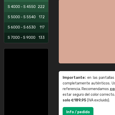
S 4000 - S 4550
222
S 5000 - S 5540
172
S 6000 - S 6530
117
S 7000 - S 9000
133
Importante:
en las pantallas
completamente auténticos. Use
referencia. Recomendamos
co
estar seguro del color correct
solo €189,95
(IVA excluido).
Info / pedido