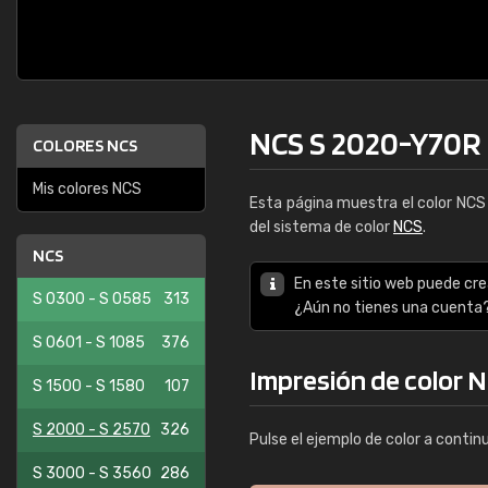
NCS S 2020-Y70R
COLORES NCS
Mis colores NCS
Esta página muestra el color NC
del sistema de color
NCS
.
NCS
En este sitio web puede cre
S 0300 - S 0585
313
¿Aún no tienes una cuenta
S 0601 - S 1085
376
Impresión de color 
S 1500 - S 1580
107
S 2000 - S 2570
326
Pulse el ejemplo de color a contin
S 3000 - S 3560
286