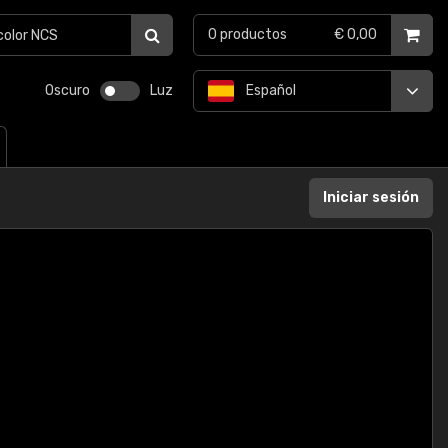
0
productos
€ 0,00
Oscuro
Luz
Español
Iniciar sesión