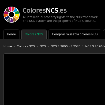
Colores
NCS
.es
All intellectual property rights to the NCS trademark
and NCS system are the property of NCS Colour AB
Home
Colores NCS
Comprar muestra colores NCS
Home
Colores NCS
NCS
NCS S 2000 - S 2570
NCS S 2020-