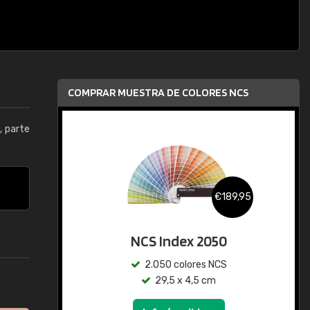
COMPRAR MUESTRA DE COLORES NCS
0
, parte
€189,95
NCS Index 2050
2.050 colores NCS
29,5 x 4,5 cm