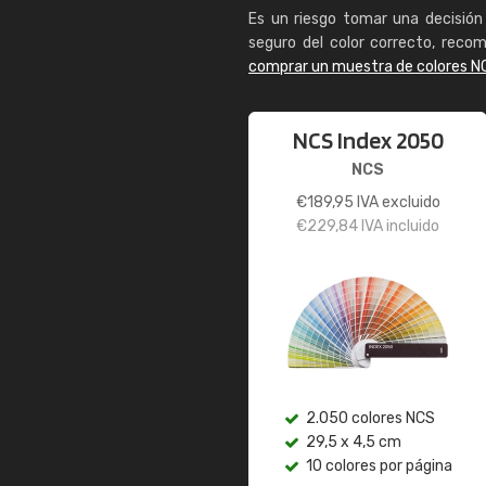
Es un riesgo tomar una decisión 
seguro del color correcto, reco
comprar un muestra de colores N
NCS Index 2050
NCS
€
189,95
IVA excluido
€
229,84
IVA incluido
2.050 colores NCS
29,5 x 4,5 cm
10 colores por página