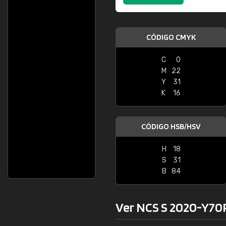
CÓDIGO CMYK
C
0
M
22
Y
31
K
16
CÓDIGO HSB/HSV
H
18
S
31
B
84
Ver NCS S 2020-Y70R 