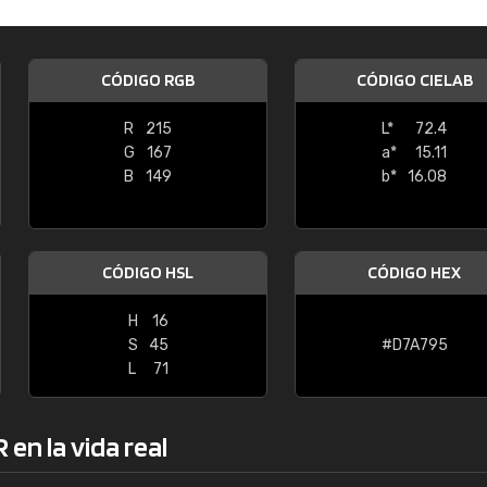
Enrique
"Buen servicio. No obstante No es fá
CÓDIGO RGB
CÓDIGO CIELAB
encontrar/comprar lo que se busca"
R
215
L*
72.4
G
167
a*
15.11
B
149
b*
16.08
CÓDIGO HSL
CÓDIGO HEX
H
16
S
45
#D7A795
L
71
en la vida real