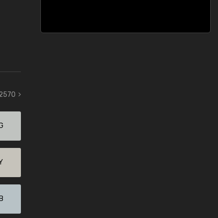
 2570
G
Y
B